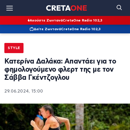
Ακούστε Ζωντανά
CretaOne Radio 102,3
Δείτε Ζωντανά
CretaOne Radio 102,3
STYLE
Κατερίνα Δαλάκα: Απαντάει για το
φημολογούμενο φλερτ της με τον
Σάββα Γκέντζογλου
29.06.2024, 15:00