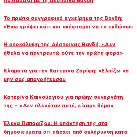
Παχιαδάκη με τη Δέσποινα Βανδή
Το πρώτο συγγραφικό εγχείρημα της Βανδή:
«Έχω γράψει κάτι και σκέφτομαι να το εκδώσω»
Η αποκάλυψη της Δέσποινας Βανδή: «Δεν
ήθελα να παντρευτώ ούτε την πρώτη φορά»
Κλάματα για την Κατερίνα Ζαρίφη: «Ελπίζω να
μην σας απογοήτευσα»
Κατερίνα Καινούργιου για πρώην συνεργάτη
της – «Δεν πλενόταν ποτέ, είχαμε θέμα»
Έλενα Παπαρίζου: Η απάντηση της στα
δημοσιεύματα ότι πάσχει από σκλήρυνση κατά