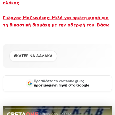
πλάκας
Γιώργος Μαζωνάκης: Μιλά για πρώτη φορά για
τη δικαστική διαμάχη με την αδερφή του, Βάσω
#ΚΑΤΕΡΙΝΑ ΔΑΛΑΚΑ
Προσθέστε το cretaone.gr ως
προτιμώμενη πηγή στο Google
πριν από 1 λεπτό