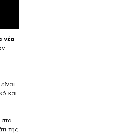
α νέα
αν
είναι
κό και
 στο
τι της