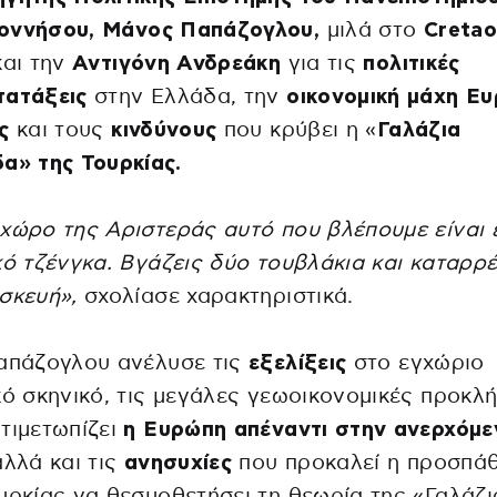
οννήσου,
Μάνος Παπάζογλου,
μιλά στο
Creta
αι την
Αντιγόνη Ανδρεάκη
για τις
πολιτικές
τατάξεις
στην Ελλάδα, την
οικονομική μάχη Ε
ς
και τους
κινδύνους
που κρύβει η «
Γαλάζια
α» της Τουρκίας.
χώρο της Αριστεράς αυτό που βλέπουμε είναι 
κό τζένγκα. Βγάζεις δύο τουβλάκια και καταρρέ
σκευή»,
σχολίασε χαρακτηριστικά.
Παπάζογλου ανέλυσε τις
εξελίξεις
στο εγχώριο
κό σκηνικό, τις μεγάλες γεωοικονομικές προκλή
τιμετωπίζει
η Ευρώπη απέναντι στην ανερχόμε
λλά και τις
ανησυχίες
που προκαλεί η προσπάθ
υρκίας να θεσμοθετήσει τη θεωρία της «Γαλάζι