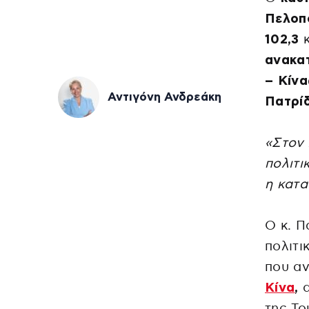
Πελοπ
102,3
κ
ανακα
– Κίνα
Αντιγόνη Ανδρεάκη
Πατρίδ
«Στον 
πολιτι
η κατα
Ο κ. 
πολιτι
που αν
Κίνα
,
α
της Το