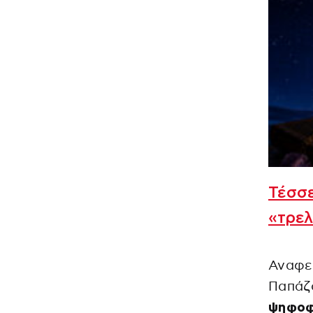
Τέσσε
«τρελ
Αναφερ
Παπάζο
ψηφοφό