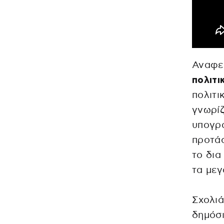
Αναφε
πολιτι
πολιτι
γνωρίζ
υπογρά
προτάσ
το δια
τα μεγ
Σχολιά
δημόσι