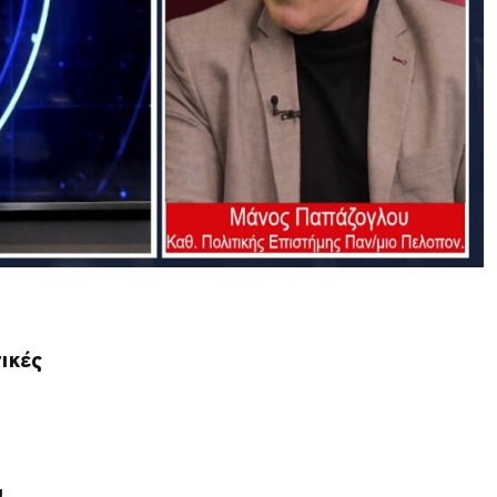
ικές
υ