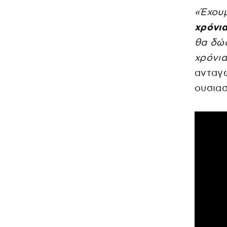
«Έχου
χρόνι
θα δώσ
χρόνια
ανταγ
ουσιασ