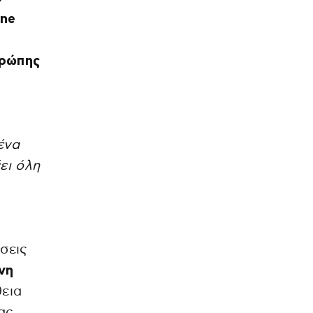
one
υρώπης
ένα
ει όλη
σεις
νη
εια
ας