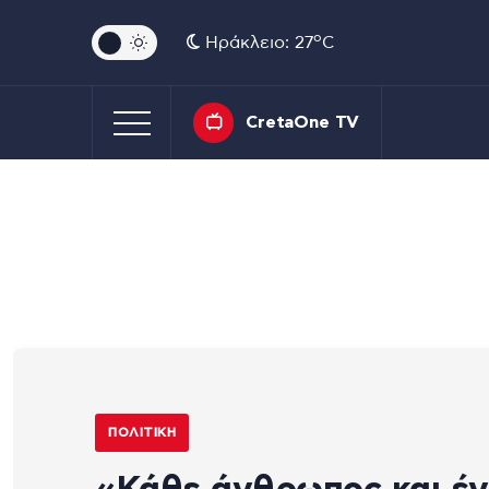
o
Ηράκλειο: 27
C
CretaOne TV
ΠΟΛΙΤΙΚΉ