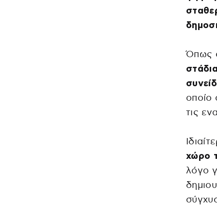
σταθερ
δημοσι
Όπως 
στάδια
συνείδ
οποίο 
τις εν
Ιδιαίτ
χώρο τ
λόγο γ
δημιου
σύγχυσ