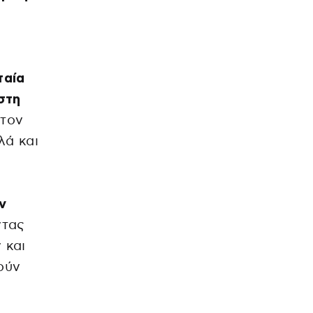
ταία
στη
 τον
λά και
ν
τας
 και
ούν