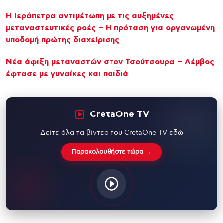
Η Ιεράπετρα αντιμέτωπη με τις αυξημένες
μεταναστευτικές ροές – Η πρόταση για οργανωμένη
υποδομή πρώτης διαχείρισης
Νέα άφιξη μεταναστών στον Τσούτσουρα – Λέμβος
έφτασε με γυναίκες και παιδιά
CretaOne TV
Δείτε όλα τα βίντεο του CretaOne TV εδώ
Παρακολουθήστε τώρα →