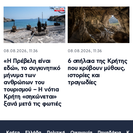
08.08.2026, 11:36
08.08.2026, 11:36
«Η Πρέβελη είναι
6 σπήλαια της Κρήτης
εδώ», το συγκινητικό
που κρύβουν μύθους,
μήνυμα των
ιστορίες και
ανθρώπων του
τραγωδίες
τουρισμού – Η νότια
Κρήτη «σηκώνεται»
ξανά μετά τις φωτιές
Κρήτη
Ελλάδα
Πολιτική
Οικονομία
Πηγαδάκια
Κό