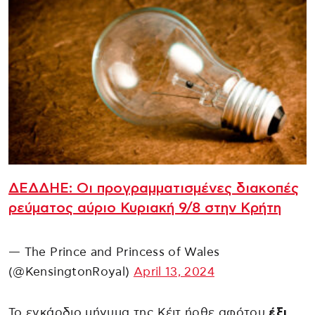
ΔΕΔΔΗΕ: Oι προγραμματισμένες διακοπές
ρεύματος αύριο Κυριακή 9/8 στην Κρήτη
— The Prince and Princess of Wales
(@KensingtonRoyal)
April 13, 2024
Το εγκάρδιο μήνυμα της Κέιτ ήρθε αφότου
έξι