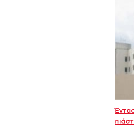
Έντασ
πιάστ