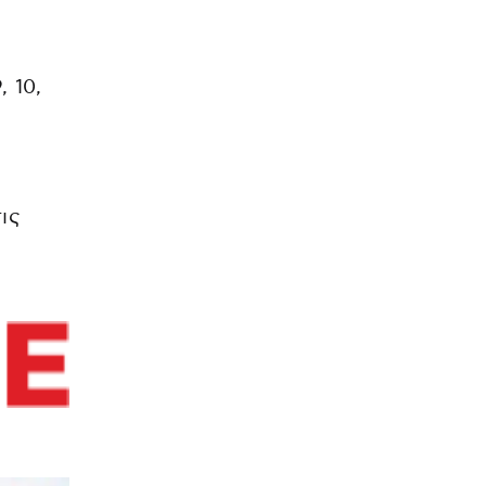
 10,
ις