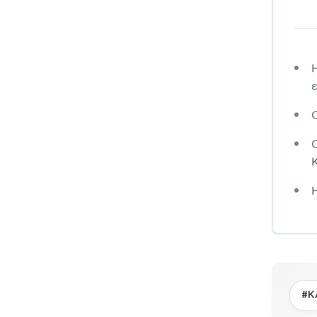
Ο
Κ
#Κ