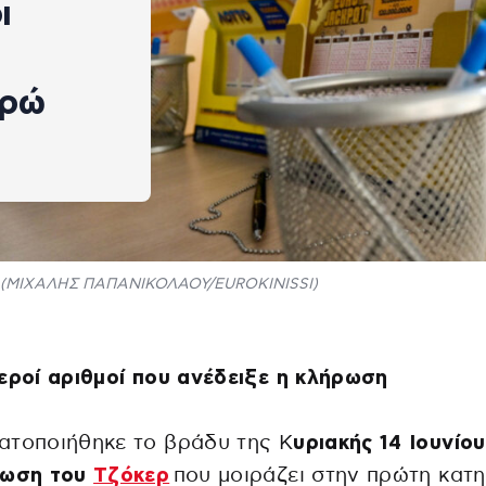
ι
υρώ
(ΜΙΧΑΛΗΣ ΠΑΠΑΝΙΚΟΛΑΟΥ/EUROKINISSI)
εροί αριθμοί που ανέδειξε η κλήρωση
ατοποιήθηκε το βράδυ της Κ
υριακής 14 Ιουνίο
ρωση του
Τζόκερ
που μοιράζει στην πρώτη κατ