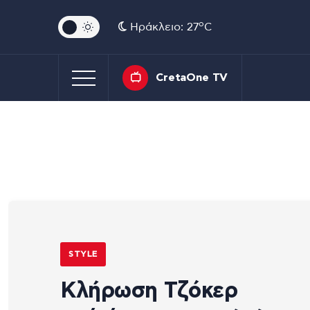
o
Ηράκλειο: 27
C
CretaOne TV
STYLE
Κλήρωση Τζόκερ