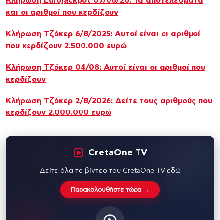
Κλήρωση Eurojackpot 07/08/26: Τα αποτελέσματα
και οι αριθμοί που κερδίζουν
Κλήρωση Τζόκερ 6/8/2025: Αυτοί είναι οι αριθμοί
που κερδίζουν 2.500.000 ευρώ
Κλήρωση Τζόκερ 04/08: Αυτοί είναι οι αριθμοί που
κερδίζουν
Κλήρωση Τζόκερ 2/8/2026: Δείτε τους αριθμούς που
κερδίζουν 2.000.000 ευρώ
CretaOne TV
Δείτε όλα τα βίντεο του CretaOne TV εδώ
Παρακολουθήστε τώρα →