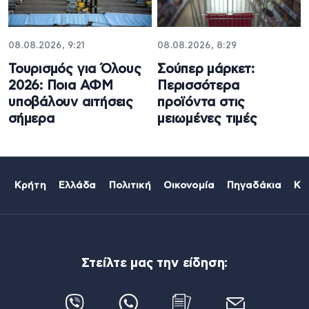
08.08.2026, 9:21
08.08.2026, 8:29
Τουρισμός για Όλους
Σούπερ μάρκετ:
2026: Ποια ΑΦΜ
Περισσότερα
υποβάλουν αιτήσεις
προϊόντα στις
σήμερα
μειωμένες τιμές
Κρήτη
Ελλάδα
Πολιτική
Οικονομία
Πηγαδάκια
Κό
Στείλτε μας την είδηση: