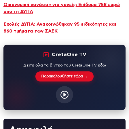
Oικονομική «ανάσα» για γονείς: Επίδομα 758 ευρώ
από τη ΔΥΠΑ
Σχολές ΔΥΠΑ: Ανακοινώθηκαν 95 ειδικότητες και
860 τμήματα των ΣΑΕΚ
CretaOne TV
Δείτε όλα τα βίντεο του CretaOne TV εδώ
Παρακολουθήστε τώρα →