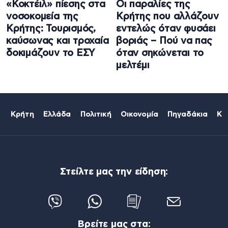
«Κοκτέιλ» πίεσης στα
Οι παραλίες της
νοσοκομεία της
Κρήτης που αλλάζουν
Κρήτης: Τουρισμός,
εντελώς όταν φυσάει
καύσωνας και τροχαία
βοριάς – Πού να πας
δοκιμάζουν το ΕΣΥ
όταν σηκώνεται το
μελτέμι
Κρήτη
Ελλάδα
Πολιτική
Οικονομία
Πηγαδάκια
Κό
Στείλτε μας την είδηση:
Βρείτε μας στα: