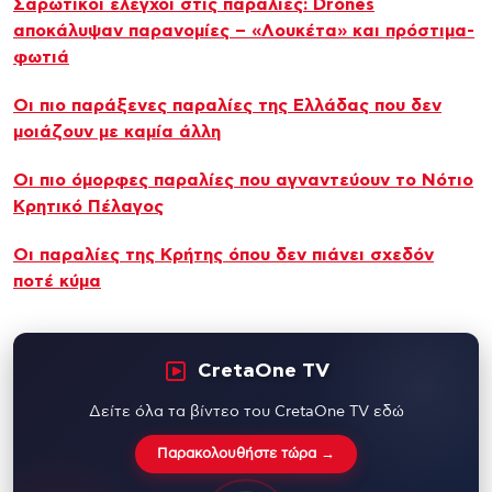
Σαρωτικοί έλεγχοι στις παραλίες: Drones
αποκάλυψαν παρανομίες – «Λουκέτα» και πρόστιμα-
φωτιά
Οι πιο παράξενες παραλίες της Ελλάδας που δεν
μοιάζουν με καμία άλλη
Οι πιο όμορφες παραλίες που αγναντεύουν το Νότιο
Κρητικό Πέλαγος
Οι παραλίες της Κρήτης όπου δεν πιάνει σχεδόν
ποτέ κύμα
CretaOne TV
Δείτε όλα τα βίντεο του CretaOne TV εδώ
Παρακολουθήστε τώρα →