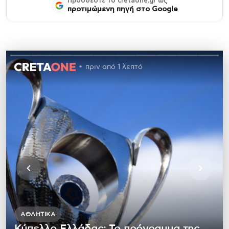
Προσθέστε το cretaone.gr ως
προτιμώμενη πηγή στο Google
πριν από 1 λεπτό
ΑΘΛΗΤΙΚΆ