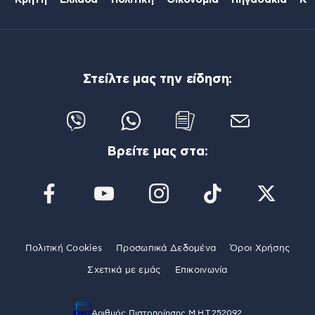
Κρήτη
Ελλάδα
Πολιτική
Οικονομία
Πηγαδάκια
Κό
Στείλτε μας την είδηση:
Βρείτε μας στα:
Πολιτική Cookies
Προσωπικά Δεδομένα
Όροι Χρήσης
Σχετικά με εμάς
Επικοινωνία
Αριθμός Πιστοποίησης Μ.Η.Τ.252092