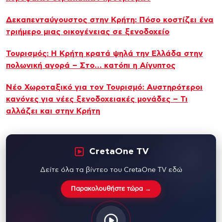
Δεκαπενταύγουστος στην Κρήτη: Πόσο κοστίζει ένα
τριήμερο μιας οικογένειας σε ξενοδοχείο
Τουρισμός: Η Κρήτη κρατά ψηλά την Ελλάδα στην
πολωνική αγορά – Στο… κατόπι η Αίγυπτος
Νέο Χωροταξικό για τον Τουρισμό: Αυστηρότεροι
κανόνες για νέες ξενοδοχειακές μονάδες – Τι
αλλάζει και στην Κρήτη
CretaOne TV
Δείτε όλα τα βίντεο του CretaOne TV εδώ
Παρακολουθήστε τώρα →