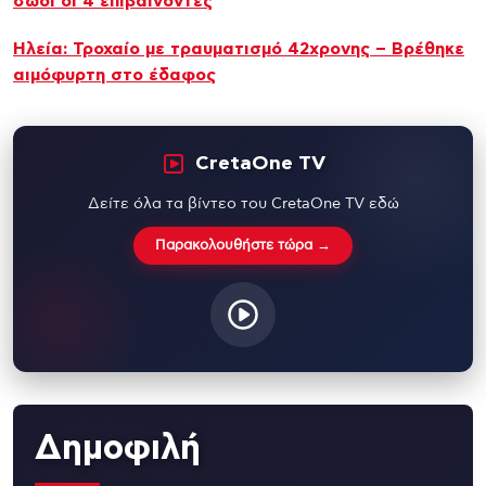
σώοι οι 4 επιβαίνοντες
Ηλεία: Τροχαίο με τραυματισμό 42χρονης – Βρέθηκε
αιμόφυρτη στο έδαφος
CretaOne TV
Δείτε όλα τα βίντεο του CretaOne TV εδώ
Παρακολουθήστε τώρα →
Δημοφιλή