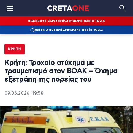
Ακούστε Ζωντανά
CretaOne Radio 102,3
Δείτε Ζωντανά
CretaOne Radio 102,3
ΚΡΉΤΗ
Κρήτη: Τροχαίο ατύχημα με
τραυματισμό στον ΒΟΑΚ – Όχημα
εξετράπη της πορείας του
09.06.2026, 19:58