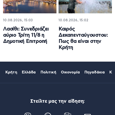
10.08.2026, 15:03
10.08.2026, 15:02
Λασίθι: Συνεδριάζει
Καιρός
αύριο Τρίτη 11/8 η
Δεκαπενταύγουστου:
Δημοτική Επιτροπή
Πως θα είναι στην
Κρήτη
Κρήτη
Ελλάδα
Πολιτική
Οικονομία
Πηγαδάκια
Κό
Στείλτε μας την είδηση: