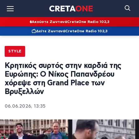
Ακούστε Ζωντανά
CretaOne Radio 102,3
Δείτε Ζωντανά
CretaOne Radio 102,3
STYLE
Κρητικός συρτός στην καρδιά της
Ευρώπης: Ο Νίκος Παπανδρέου
χόρεψε στη Grand Place των
Βρυξελλών
06.06.2026, 13:35