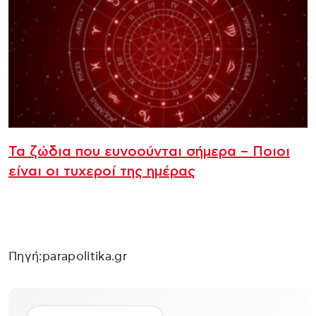
Τα ζώδια που ευνοούνται σήμερα – Ποιοι
είναι οι τυχεροί της ημέρας
Πηγή:parapolitika.gr