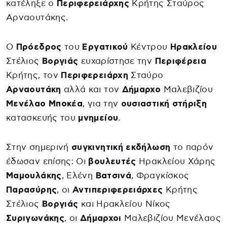
κατέληξε ο
Περιφερειάρχης
Κρήτης Σταύρος
Αρναουτάκης.
Ο
Πρόεδρος
του
Εργατικού
Κέντρου
Ηρακλείου
Στέλιος
Βοργιάς
ευχαρίστησε την
Περιφέρεια
Κρήτης, τον
Περιφερειάρχη
Σταύρο
Αρναουτάκη
αλλά και τον
Δήμαρχο
Μαλεβιζίου
Μενέλαο
Μποκέα
, για την
ουσιαστική
στήριξη
κατασκευής του
μνημείου
.
Στην σημερινή
συγκινητική
εκδήλωση
το παρόν
έδωσαν επίσης: Οι
βουλευτές
Ηρακλείου Χάρης
Μαμουλάκης
, Ελένη
Βατσινά
, Φραγκίσκος
Παρασύρης
, οι
Αντιπεριφερειάρχες
Κρήτης
Στέλιος
Βοργιάς
και Ηρακλείου Νίκος
Συριγωνάκης
, οι
Δήμαρχοι
Μαλεβιζίου Μενέλαος