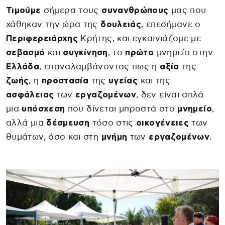
Τιμούμε
σήμερα τους
συνανθρώπους
μας που
χάθηκαν την ώρα της
δουλειάς
, επεσήμανε ο
Περιφερειάρχης
Κρήτης, και εγκαινιάζομε με
σεβασμό
και
συγκίνηση
, το
πρώτο
μνημείο στην
Ελλάδα
, επαναλαμβάνοντας πως η
αξία
της
ζωής
, η
προστασία
της
υγείας
και της
ασφάλειας
των
εργαζομένων
, δεν είναι απλά
μια
υπόσχεση
που δίνεται μπροστά στο
μνημείο
,
αλλά μια
δέσμευση
τόσο στις
οικογένειες
των
θυμάτων, όσο και στη
μνήμη
των
εργαζομένων
.