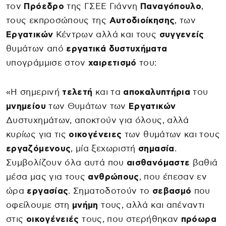
τον
Πρόεδρο
της ΓΣΕΕ Γιάννη
Παναγόπουλο
,
τους εκπροσώπους της
Αυτοδιοίκησης
, των
Εργατικών
Κέντρων αλλά και τους
συγγενείς
θυμάτων από
εργατικά
δυστυχήματα
υπογράμμισε στον
χαιρετισμό
του:
«H σημερινή
τελετή
και τα
αποκαλυπτήρια
του
μνημείου
των Θυμάτων των
Εργατικών
Δυστυχημάτων, αποκτούν για όλους, αλλά
κυρίως για τις
οικογένειες
των θυμάτων και τους
εργαζόμενους
, μία ξεχωριστή
σημασία
.
Συμβολίζουν όλα αυτά που
αισθανόμαστε
βαθιά
μέσα μας για τους
ανθρώπους
, που έπεσαν εν
ώρα
εργασίας
. Σηματοδοτούν το
σεβασμό
που
οφείλουμε στη
μνήμη
τους, αλλά και απέναντι
στις
οικογένειές
τους, που στερήθηκαν
πρόωρα