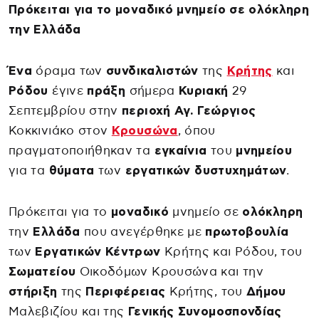
Πρόκειται για το μοναδικό μνημείο σε ολόκληρη
την Ελλάδα
Ένα
όραμα των
συνδικαλιστών
της
Κρήτης
και
Ρόδου
έγινε
πράξη
σήμερα
Κυριακή
29
Σεπτεμβρίου στην
περιοχή
Αγ. Γεώργιος
Κοκκινιάκο στον
Κρουσώνα
, όπου
πραγματοποιήθηκαν τα
εγκαίνια
του
μνημείου
για τα
θύματα
των
εργατικών
δυστυχημάτων
.
Πρόκειται για το
μοναδικό
μνημείο σε
ολόκληρη
την
Ελλάδα
που ανεγέρθηκε με
πρωτοβουλία
των
Εργατικών Κέντρων
Κρήτης και Ρόδου, του
Σωματείου
Οικοδόμων Κρουσώνα και την
στήριξη
της
Περιφέρειας
Κρήτης, του
Δήμου
Μαλεβιζίου και της
Γενικής Συνομοσπονδίας