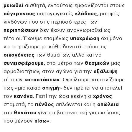
μειωθεί
αισθητά, εντούτοις εμφανίζονται στους
σύγχρονους
παραγωγικούς
κλάδους
, μορφές
κινδύνων που στις περισσότερες των
περιπτώσεων
δεν έχουν αναγνωρισθεί ως
τέτοιοι. Έχουμε επομένως
υποχρέωση
όχι μόνο
να στηρίζουμε με κάθε δυνατό τρόπο τις
οικογένειες
των θυμάτων, αλλά και να
συνεισφέρουμε
, στο μέτρο των
θεσμικών
μας
αρμοδιοτήτων, στον αγώνα για την
εξάλειψη
τέτοιων
καταστάσεων
. Οφείλουμε να τονίζουμε
πως «μια κακιά
στιγμή
» δεν πρέπει να αποτελεί
τον
κανόνα
. Γιατί την ώρα εκείνη ο
χρόνος
σταματά, το
πένθος
απλώνεται και η
απώλεια
του
θανάτου
γίνεται βασανιστική για εκείνους
που μένουν
πίσω
».