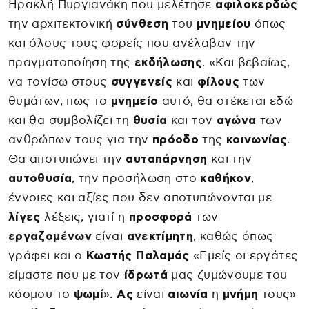
Ηρακλή Πυργιανάκη που μελέτησε
αφιλοκερδώς
την αρχιτεκτονική
σύνθεση
του
μνημείου
όπως
και όλους τους φορείς που ανέλαβαν την
πραγματοποίηση της
εκδήλωσης
. «Και βεβαίως,
να τονίσω στους
συγγενείς
και
φίλους
των
θυμάτων, πως το
μνημείο
αυτό, θα στέκεται εδώ
και θα συμβολίζει τη
θυσία
και τον
αγώνα
των
ανθρώπων τους για την
πρόοδο
της
κοινωνίας
.
Θα αποτυπώνει την
αυταπάρνηση
και την
αυτοθυσία
, την προσήλωση στο
καθήκον
,
έννοιες και αξίες που δεν αποτυπώνονται με
λίγες
λέξεις, γιατί η
προσφορά
των
εργαζομένων
είναι
ανεκτίμητη
, καθώς όπως
γράφει και ο
Κωστής
Παλαμάς
«Εμείς οι εργάτες
είμαστε που με τον
ίδρωτά
μας ζυμώνουμε του
κόσμου το
ψωμί
».
Ας
είναι
αιωνία
η
μνήμη
τους»