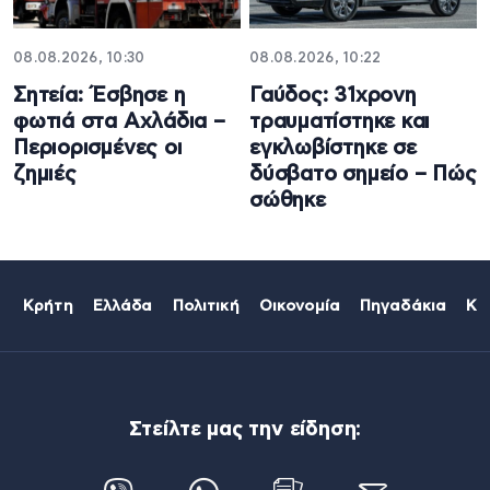
08.08.2026, 10:30
08.08.2026, 10:22
Σητεία: Έσβησε η
Γαύδος: 31χρονη
φωτιά στα Αχλάδια –
τραυματίστηκε και
Περιορισμένες οι
εγκλωβίστηκε σε
ζημιές
δύσβατο σημείο – Πώς
σώθηκε
Κρήτη
Ελλάδα
Πολιτική
Οικονομία
Πηγαδάκια
Κό
Στείλτε μας την είδηση: