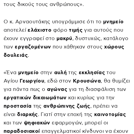
τους δικούς τους ανθρώπους».
Ο κ. Αρναουτάκης υπογράμμισε ότι το
μνημείο
αποτελεί
ελάχιστο
φόρο
τιμής
για αυτούς που
έχουν εγγραφεί στο
μακρύ
, δυστυχώς, κατάλογο
των
εργαζομένων
που χάθηκαν στους
χώρους
δουλειάς
.
«Ένα
μνημείο
στην
αυλή
της
εκκλησίας
του
Αγίου
Γεωργίου
, εδώ στον
Κρουσώνα
, θα θυμίζει
για πάντα πως ο
αγώνας
για τη διασφάλιση των
εργατικών
δικαιωμάτων
και κυρίως για την
προστασία
της
ανθρώπινης
ζωής
, πρέπει να
είναι
διαρκής
. Γιατί στην εποχή της
καινοτομίας
και των
ψηφιακών
εφαρμογών, μπορεί οι
παραδοσιακοί
επαγγελματικοί κίνδυνοι να έχουν