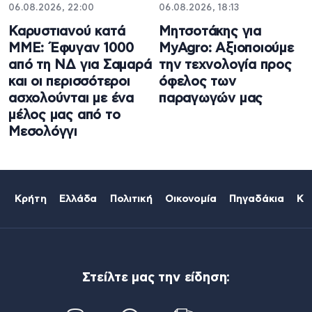
06.08.2026, 22:00
06.08.2026, 18:13
Καρυστιανού κατά
Μητσοτάκης για
ΜΜΕ: Έφυγαν 1000
MyAgro: Αξιοποιούμε
από τη ΝΔ για Σαμαρά
την τεχνολογία προς
και οι περισσότεροι
όφελος των
ασχολούνται με ένα
παραγωγών μας
μέλος μας από το
Μεσολόγγι
Κρήτη
Ελλάδα
Πολιτική
Οικονομία
Πηγαδάκια
Κό
Στείλτε μας την είδηση: