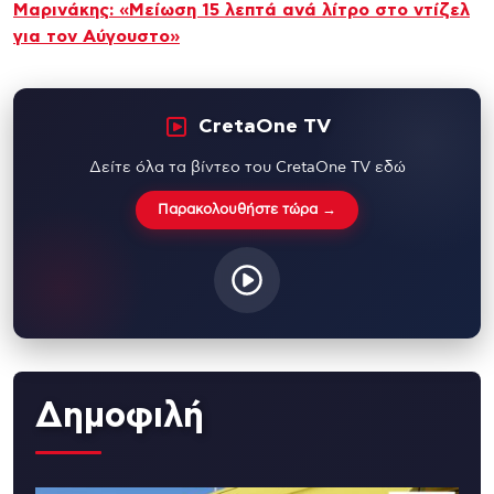
Μαρινάκης: «Μείωση 15 λεπτά ανά λίτρο στο ντίζελ
για τον Αύγουστο»
CretaOne TV
Δείτε όλα τα βίντεο του CretaOne TV εδώ
Παρακολουθήστε τώρα →
Δημοφιλή