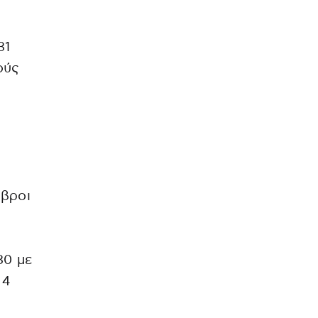
31
ούς
μβροι
30 με
 4