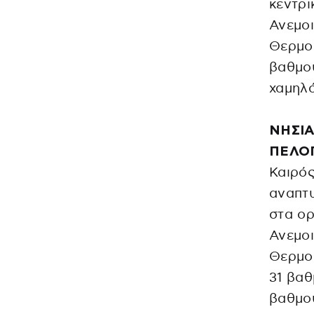
κεντρι
Ανεμοι
Θερμοκ
βαθμού
χαμηλό
ΝΗΣΙΑ
ΠΕΛΟ
Καιρός
αναπτυ
στα ορ
Ανεμοι
Θερμοκ
31 βαθ
βαθμο