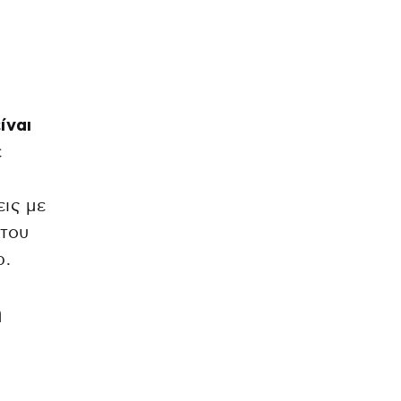
ίναι
ε
εις με
 του
ρ.
ή