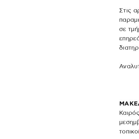
Στις α
παραμε
σε τμή
επηρεά
διατηρ
Αναλυτ
ΜΑΚΕ
Καιρός
μεσημβ
τοπικο