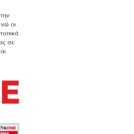
 την
ενώ οι
τοπικά
ας σε
αι