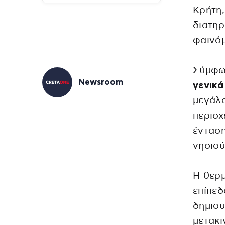
Κρήτη,
διατηρ
φαινόμ
Σύμφω
Newsroom
γενικά
μεγάλα
περιοχ
ένταση
νησιού
Η θερμ
επίπεδ
δημιου
μετακι