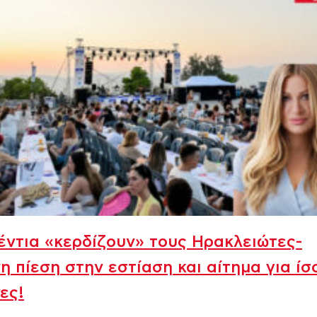
έντια «κερδίζουν» τους Ηρακλειώτες-
η πίεση στην εστίαση και αίτημα για ίσ
ες!