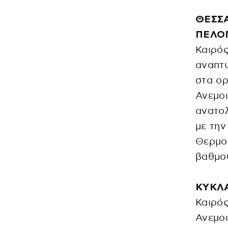
ΘΕΣΣΑ
ΠΕΛΟ
Καιρός
αναπτυ
στα ορ
Ανεμοι
ανατο
με την
Θερμοκ
βαθμού
ΚΥΚΛ
Καιρός
Ανεμοι