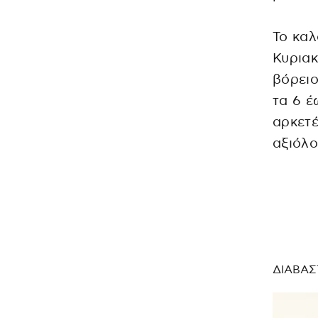
Το καλ
Κυριακ
βόρειο
τα 6 έ
αρκετέ
αξιόλο
ΔΙΑΒΑΣ