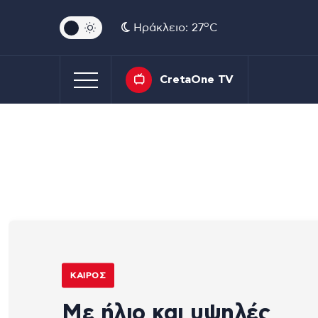
o
Ηράκλειο: 27
C
CretaOne TV
ΚΑΙΡΌΣ
Με ήλιο και υψηλές