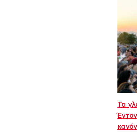
Τα γλ
Έντον
κανόν