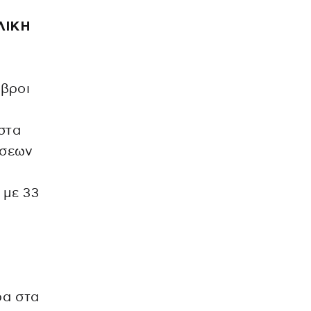
ΛΙΚΗ
μβροι
στα
νσεων
 με 33
ρα στα