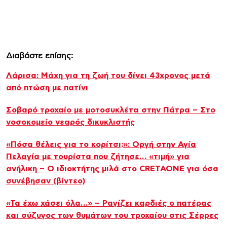
Διαβάστε επίσης:
Λάρισα: Μάχη για τη ζωή του δίνει 43χρονος μετά
από πτώση με πατίνι
Σοβαρό τροχαίο με μοτοσυκλέτα στην Πάτρα – Στο
νοσοκομείο νεαρός δικυκλιστής
«Πόσα θέλεις για το κορίτσι;»: Οργή στην Αγία
Πελαγία με τουρίστα που ζήτησε… «τιμή» για
ανήλικη – Ο ιδιοκτήτης μιλά στο CRETAONE για όσα
συνέβησαν (βίντεο)
«Τα έχω χάσει όλα…» – Ραγίζει καρδιές ο πατέρας
και σύζυγος των θυμάτων του τροχαίου στις Σέρρες