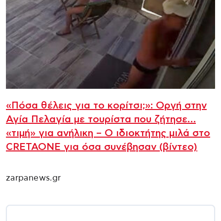
«Πόσα θέλεις για το κορίτσι;»: Οργή στην
Αγία Πελαγία με τουρίστα που ζήτησε…
«τιμή» για ανήλικη – Ο ιδιοκτήτης μιλά στο
CRETAONE για όσα συνέβησαν (βίντεο)
zarpanews.gr