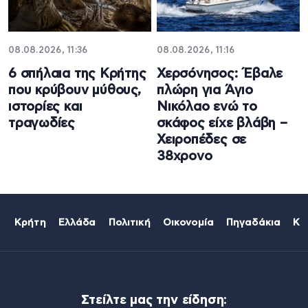
08.08.2026, 11:36
08.08.2026, 11:16
6 σπήλαια της Κρήτης
Χερσόνησος: Έβαλε
που κρύβουν μύθους,
πλώρη για Άγιο
ιστορίες και
Νικόλαο ενώ το
τραγωδίες
σκάφος είχε βλάβη –
Χειροπέδες σε
38χρονο
Κρήτη
Ελλάδα
Πολιτική
Οικονομία
Πηγαδάκια
Κό
Στείλτε μας την είδηση: