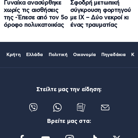
Γυναίκα ανασύρθηκε
Σφοδρή μετωπική
χωρίς τις αισθήσεις
σύγκρουση φορτηγού
της -Έπεσε από τον 5ο
με ΙΧ – Δύο νεκροί κι
όροφο πολυκατοικίας
ένας τραυματίας
Κρήτη
Ελλάδα
Πολιτική
Οικονομία
Πηγαδάκια
Κό
Στείλτε μας την είδηση:
Βρείτε μας στα: