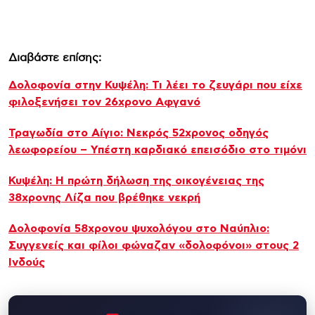
Διαβάστε επίσης:
Δολοφονία στην Κυψέλη: Τι λέει το ζευγάρι που είχε
φιλοξενήσει τον 26χρονο Αφγανό
Τραγωδία στο Αίγιο: Νεκρός 52χρονος οδηγός
λεωφορείου – Υπέστη καρδιακό επεισόδιο στο τιμόνι
Κυψέλη: Η πρώτη δήλωση της οικογένειας της
38χρονης Λίζα που βρέθηκε νεκρή
Δολοφονία 58χρονου ψυχολόγου στο Ναύπλιο:
Συγγενείς και φίλοι φώναζαν «δολοφόνοι» στους 2
Ινδούς