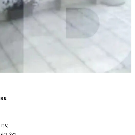
ηκε
της
έα έξι