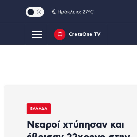
o
Ηράκλειο: 27
C
CretaOne TV
ΕΛΛΆΔΑ
Νεαροί χτύπησαν και