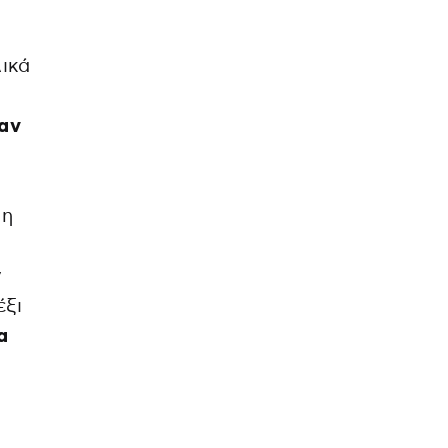
λικά
αν
 η
ν
έξι
α