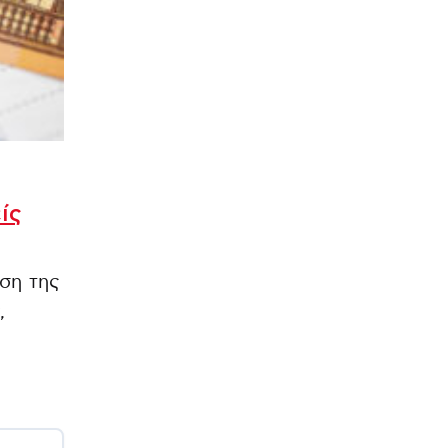
ίς
ση της
,