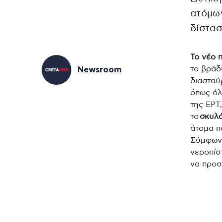
ατόμων
δίστα
Το νέο 
το βράδ
Newsroom
διασταύ
όπως όλ
της ΕΡΤ
το
σκυλά
άτομα π
Σύμφωνα
νεροπίσ
να προσ