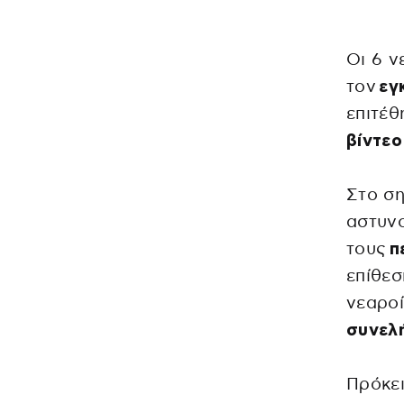
Οι 6 ν
τον
εγ
επιτέθ
βίντεο
Στο ση
αστυνο
τους
π
επίθεσ
νεαροί
συνελ
Πρόκει