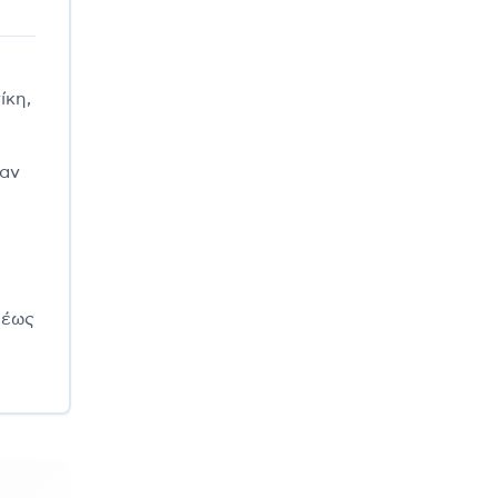
ίκη,
ψαν
 έως