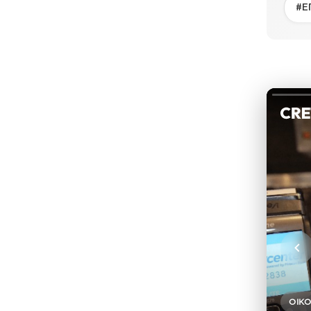
#Ε
ΟΙΚ