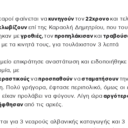
εαροί φαίνεται να
κυνηγούν
τον
22χρονο
και τε
κλωβίζουν
επί της Καραολή Δημητρίου, που του
ηκαν με
γροθιές,
τον
προπηλάκισαν
και
τραβούσ
με τα κινητά τους, για τουλάχιστον 3 λεπτά
μείο επικράτησε αναστάτωση και ειδοποιήθηκε
μία, με
εραστικούς
να
προσπαθούν
να
σταματήσουν
τη
η. Πολύ γρήγορα, έφτασε περιπολικό, όμως οι 
 είχαν προλάβει να φύγουν. Λίγη ώρα
αργότερ
ήφθησαν
από τις αρχές.
ται για 3 νεαρούς αλβανικής καταγωγής και 3