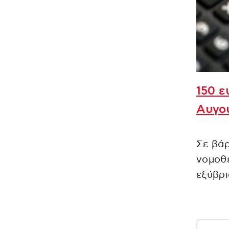
150 ε
Αυγού
Σε βάρ
νομοθ
εξύβρι