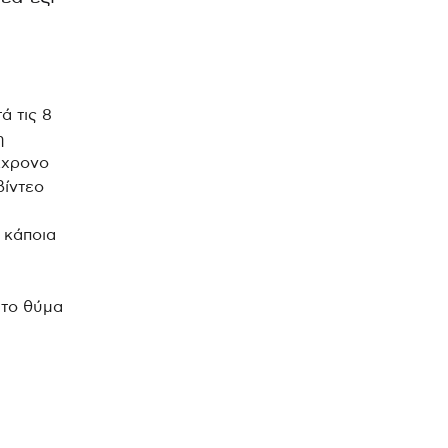
ά τις 8
η
2χρονο
βίντεο
 κάποια
 το θύμα