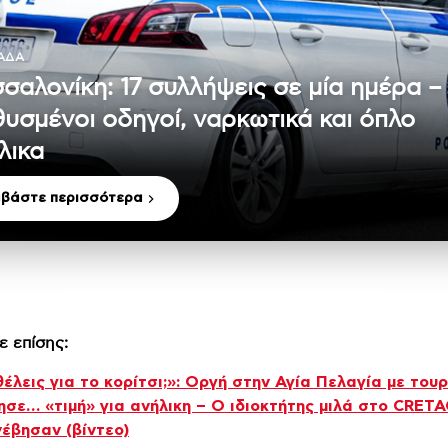
ΆΔΑ
σαλονίκη: 17 συλλήψεις σε μία ημέρα –
υσμένοι οδηγοί, ναρκωτικά και όπλο
λικα
αβάστε περισσότερα
ε επίσης:
έλεις για το κορίτσι;»: Οργή στην Αγία Πελαγία με του
ησε… «τιμή» για ανήλικη – Ο ιδιοκτήτης μιλά στο CRET
έβησαν (βίντεο)