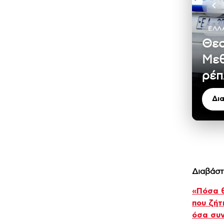
ΕΛΛ
Θεσ
Μεθ
ρέπ
Δι
Διαβάστ
«Πόσα θ
που ζήτ
όσα συν