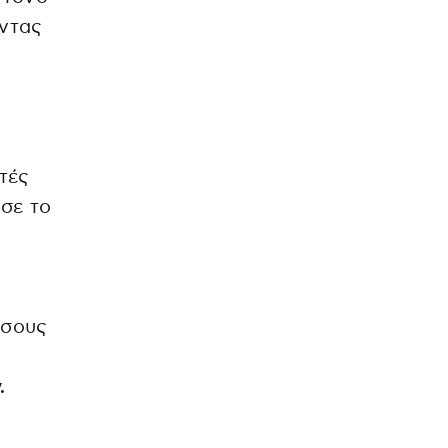
ώντας
τές
ησε το
όσους
.