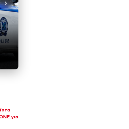
ρίστα
AONE για