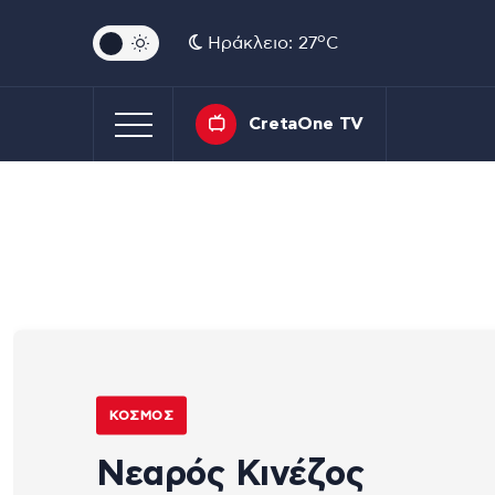
o
Ηράκλειο: 27
C
CretaOne TV
ΚΌΣΜΟΣ
Νεαρός Κινέζος