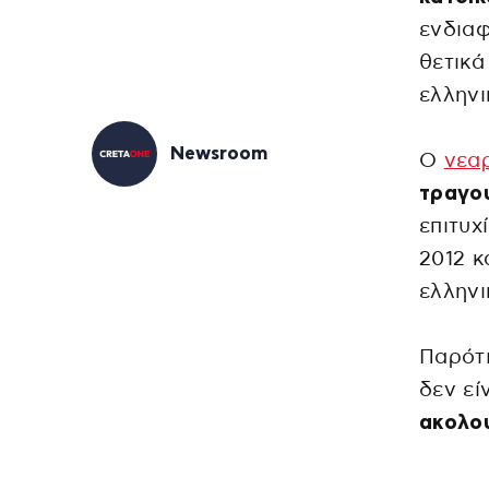
ενδια
θετικά
ελληνι
Newsroom
Ο
νεα
τραγο
επιτυχ
2012 κ
ελληνι
Παρότι
δεν εί
ακολου