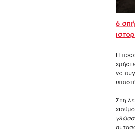
6 σπή
ιστορ
Η προσ
χρήστε
να συγ
υποστή
Στη λ
χιούμ
γλώσσ
αυτοσα