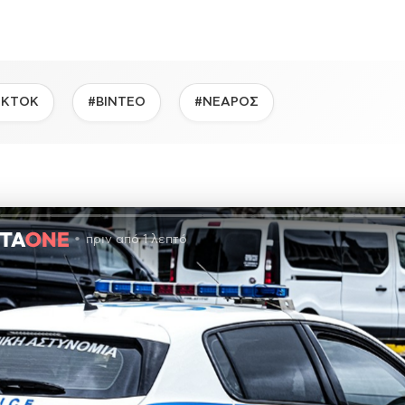
IKTOK
#ΒΙΝΤΕΟ
#ΝΕΑΡΟΣ
πριν από 1 λεπτό