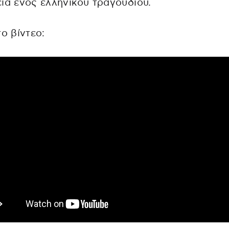
ία ενός ελληνικού τραγουδιού.
το βίντεο: