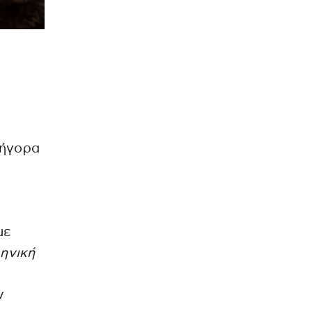
ρήγορα
με
ηνική
ν