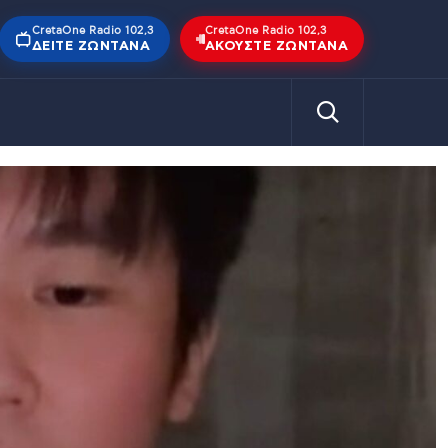
CretaOne Radio 102,3
CretaOne Radio 102,3
ΔΕΊΤΕ ΖΩΝΤΑΝΆ
ΑΚΟΎΣΤΕ ΖΩΝΤΑΝΆ