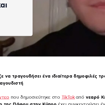
αι
ε να τραγουδήσει ένα ιδιαίτερα δημοφιλές τρ
ραγουδιστή
ντεο
που δημοσιεύτηκε στο
TikTok
από
νεαρό Κ
κο της Πάφου στην Κύπρο
έχει συγκεντρώσει έ