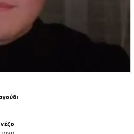
αγούδι
ινέζο
ντονο