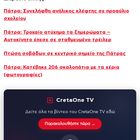
Πάτρα: Συνελήφθη ανήλικος κλέφτης σε προαύλιο
σχολείου
Πάτρα: Τροχαίο ατύχημα τα ξημερώματα –
Αυτοκίνητο έπεσε σε σταθμευμένο τρέιλερ
Πτώση σοβάδων σε κεντρικό σημείο της Πάτρας
Πάτρα: Κατέβηκε 206 σκαλοπάτια με τα χέρια
(φωτογραφίες)
CretaOne TV
Δείτε όλα τα βίντεο του CretaOne TV εδώ
Παρακολουθήστε τώρα →