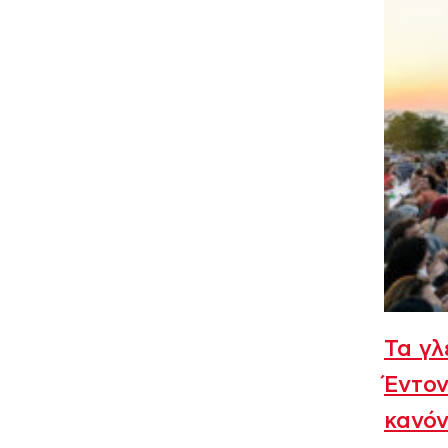
Τα γλ
Έντον
κανόν