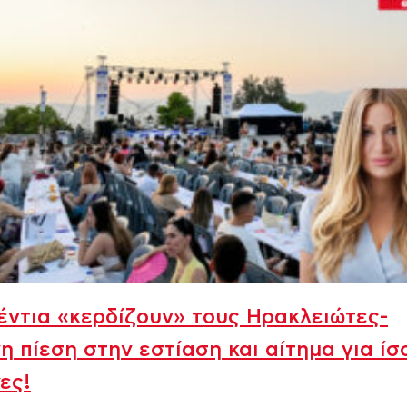
έντια «κερδίζουν» τους Ηρακλειώτες-
η πίεση στην εστίαση και αίτημα για ίσ
ες!