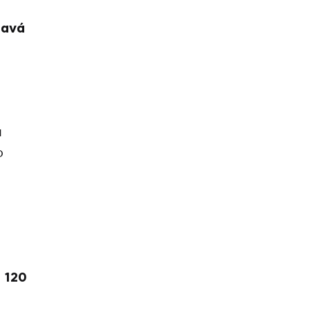
 ανά
ι
ο
υ
ς 120