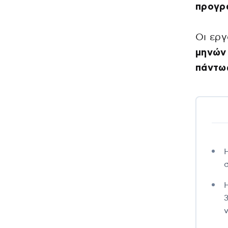
προγρ
Οι εργ
μηνών
πάντως