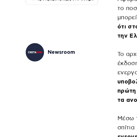
το ποσ
μπορεί
ότι στ
την Ε
Newsroom
Το αρχ
έκδοση
ενεργο
υποβολ
πρώτη 
τα ανο
Μέσω τ
σπίτια
ενεργε