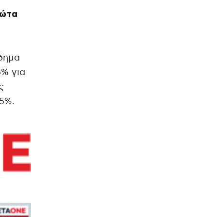
ρώτα
δημα
5% για
ς
5%.