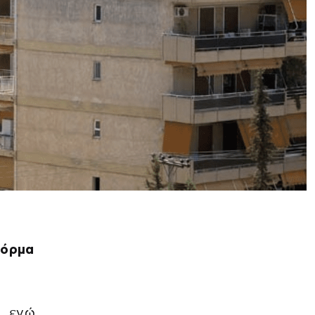
φόρμα
, ενώ