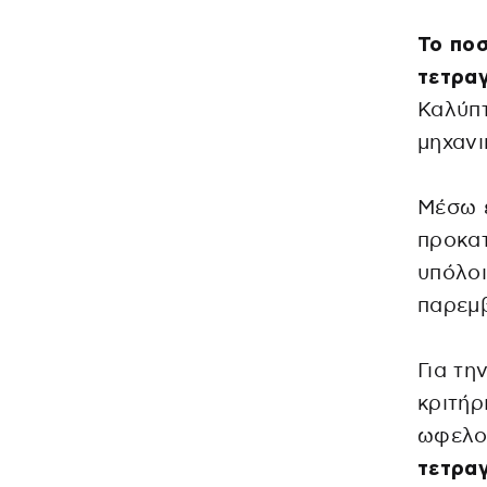
Το ποσ
τετραγ
Καλύπτ
μηχανι
Μέσω 
προκατ
υπόλοι
παρεμβ
Για τη
κριτήρ
ωφελο
τετραγ