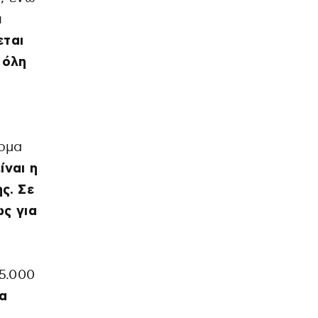
ι
εται
 όλη
όρμα
ίναι η
ς. Σε
ς για
5.000
ια