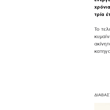
χρόνια
τρία έ
Το τελ
κυμαίν
ακίνητ
κατηγο
ΔΙΑΒΑΣ