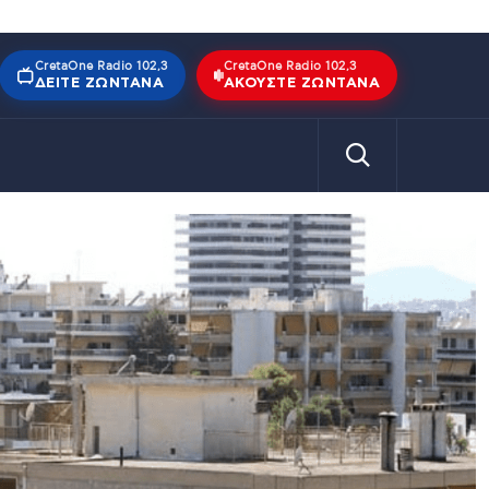
CretaOne Radio 102,3
CretaOne Radio 102,3
ΔΕΊΤΕ ΖΩΝΤΑΝΆ
ΑΚΟΎΣΤΕ ΖΩΝΤΑΝΆ