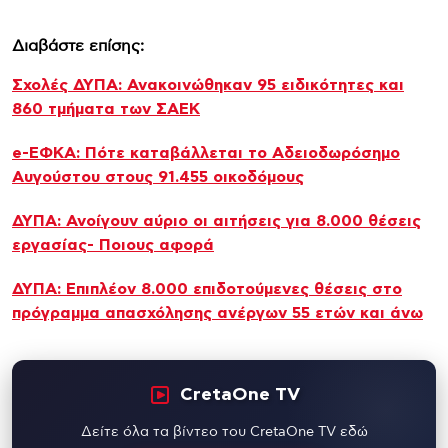
Διαβάστε επίσης:
Σχολές ΔΥΠΑ: Ανακοινώθηκαν 95 ειδικότητες και
860 τμήματα των ΣΑΕΚ
e-ΕΦΚΑ: Πότε καταβάλλεται το Αδειοδωρόσημο
Αυγούστου στους 91.455 οικοδόμους
ΔΥΠΑ: Ανοίγουν αύριο οι αιτήσεις για 8.000 θέσεις
εργασίας- Ποιους αφορά
ΔΥΠΑ: Επιπλέον 8.000 επιδοτούμενες θέσεις στο
πρόγραμμα απασχόλησης ανέργων 55 ετών και άνω
CretaOne TV
Δείτε όλα τα βίντεο του CretaOne TV εδώ