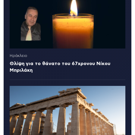
Ηράκλειο
Θλίψη για το θάνατο του 67χρονου Νίκου
Μπριλάκη