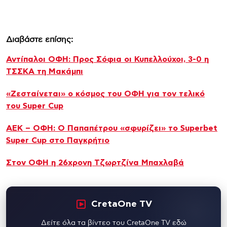
Διαβάστε επίσης:
Αντίπαλοι ΟΦΗ: Προς Σόφια οι Κυπελλούχοι, 3-0 η
ΤΣΣΚΑ τη Μακάμπι
«Ζεσταίνεται» ο κόσμος του ΟΦΗ για τον τελικό
του Super Cup
ΑΕΚ – ΟΦΗ: Ο Παπαπέτρου «σφυρίζει» το Superbet
Super Cup στο Παγκρήτιο
Στον ΟΦΗ η 26χρονη Τζωρτζίνα Μπαχλαβά
CretaOne TV
Δείτε όλα τα βίντεο του CretaOne TV εδώ