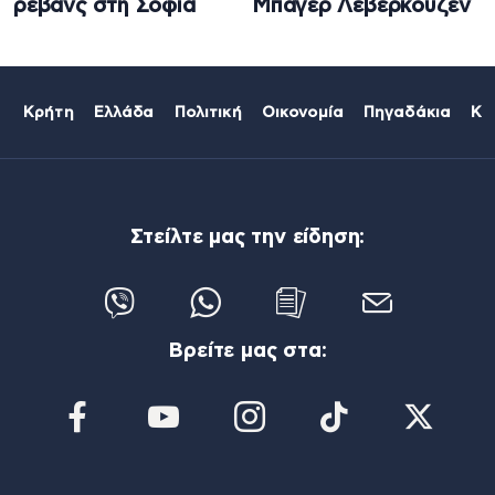
ρεβάνς στη Σόφια
Μπάγερ Λεβερκούζεν
Κρήτη
Ελλάδα
Πολιτική
Οικονομία
Πηγαδάκια
Κό
Στείλτε μας την είδηση:
Βρείτε μας στα: