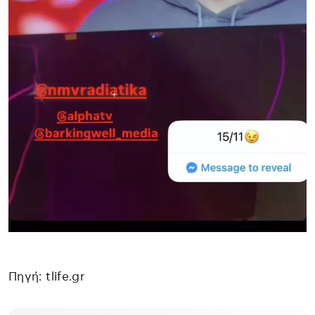
Πηγή: tlife.gr