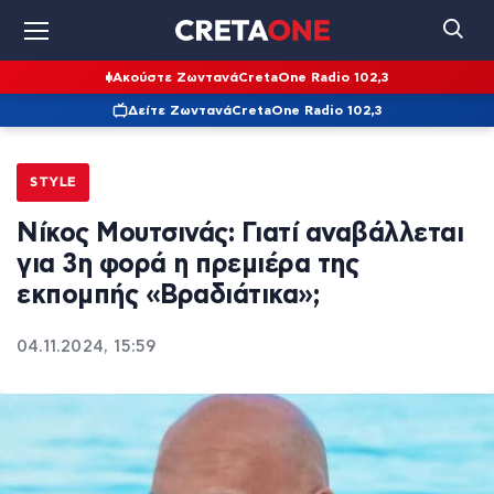
Ακούστε Ζωντανά
CretaOne Radio 102,3
Δείτε Ζωντανά
CretaOne Radio 102,3
STYLE
Νίκος Μουτσινάς: Γιατί αναβάλλεται
για 3η φορά η πρεμιέρα της
εκπομπής «Βραδιάτικα»;
04.11.2024, 15:59