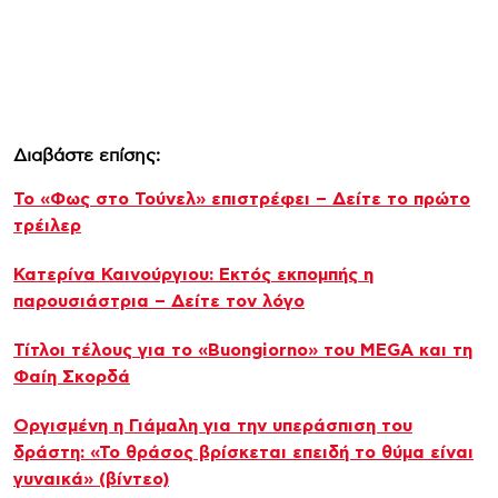
Διαβάστε επίσης:
Το «Φως στο Τούνελ» επιστρέφει – Δείτε το πρώτο
τρέιλερ
Κατερίνα Καινούργιου: Εκτός εκπομπής η
παρουσιάστρια – Δείτε τον λόγο
Τίτλοι τέλους για το «Buongiorno» του MEGA και τη
Φαίη Σκορδά
Οργισμένη η Γιάμαλη για την υπεράσπιση του
δράστη: «Το θράσος βρίσκεται επειδή το θύμα είναι
γυναικά» (βίντεο)