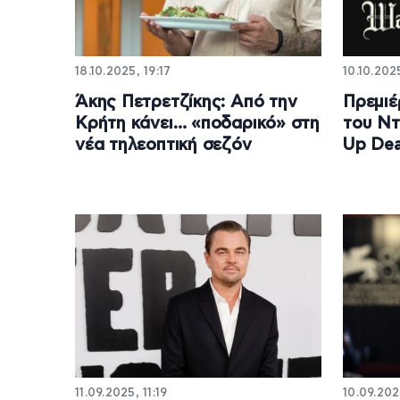
18.10.2025, 19:17
10.10.202
Άκης Πετρετζίκης: Από την
Πρεμιέ
Κρήτη κάνει… «ποδαρικό» στη
του Ντ
νέα τηλεοπτική σεζόν
Up De
11.09.2025, 11:19
10.09.202