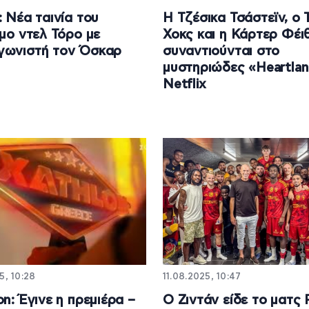
: Νέα ταινία του
Η Τζέσικα Τσάστεϊν, ο 
ρμο ντελ Τόρο με
Χοκς και η Κάρτερ Φέι
γωνιστή τον Όσκαρ
συναντιούνται στο
μυστηριώδες «Heartlan
Netflix
5, 10:28
11.08.2025, 10:47
on: Έγινε η πρεμιέρα –
Ο Ζιντάν είδε το ματς 