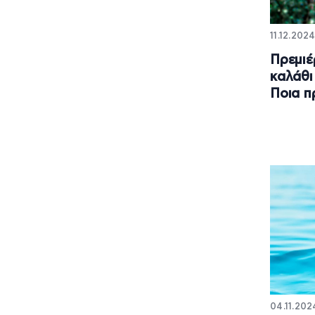
11.12.202
Πρεμιέ
καλάθι
Ποια π
04.11.202