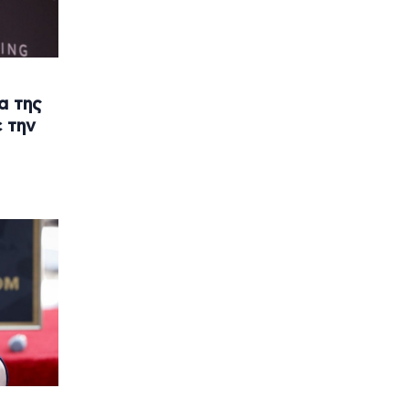
α της
ε την