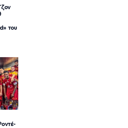
Τζον
θ
d» του
Ροντέ-