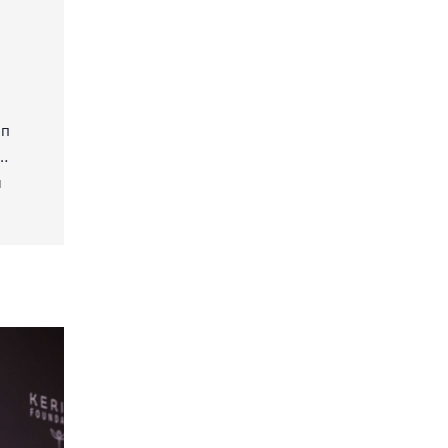
ιπ
…
α