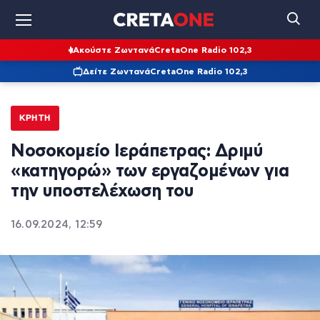
Ακούστε Ζωντανά
CretaOne Radio 102,3
Δείτε Ζωντανά
CretaOne Radio 102,3
ΚΡΉΤΗ
Νοσοκομείο Ιεράπετρας: Δριμύ
«κατηγορώ» των εργαζομένων για
την υποστελέχωση του
16.09.2024, 12:59