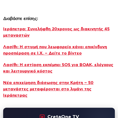
Διαβάστε επίσης:
Ιεράπετρα: Συνελήφθη 20χρονος ως διακινητής 45
μεταναστών
Λασίθι: Η στιγμή που λεωφορείο κάνει επικίνδυνη
προσπέραση σε Ι.Χ. – Δείτε το βίντεο
Λασίθι: Η εστίαση εκπέμπει SOS για ΒΟΑΚ, ελέγχους
και λειτουργικό κόστος
Νέα επιχείρηση διάσωσης στην Κρήτη – 50
μετανάστες μεταφέρονται στο λιμάνι της
Ιεράπετρας
CretaOne TV