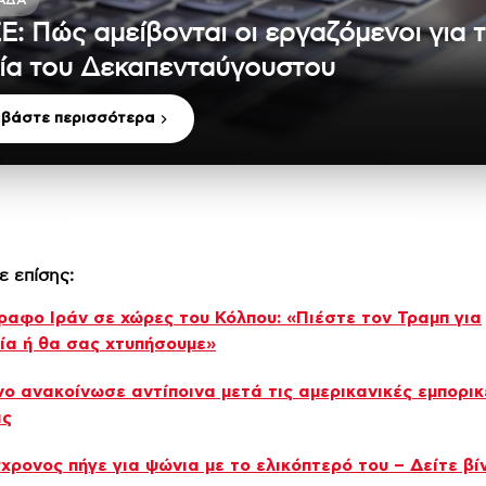
ΆΔΑ
Ε: Πώς αμείβονται οι εργαζόμενοι για 
ία του Δεκαπενταύγουστου
αβάστε περισσότερα
ε επίσης:
ραφο Ιράν σε χώρες του Κόλπου: «Πιέστε τον Τραμπ για
α ή θα σας χτυπήσουμε»
νο ανακοίνωσε αντίποινα μετά τις αμερικανικές εμπορικ
ις
χρονος πήγε για ψώνια με το ελικόπτερό του – Δείτε βί