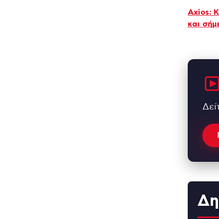
Axios: 
και σήμ
Δεί
Δη