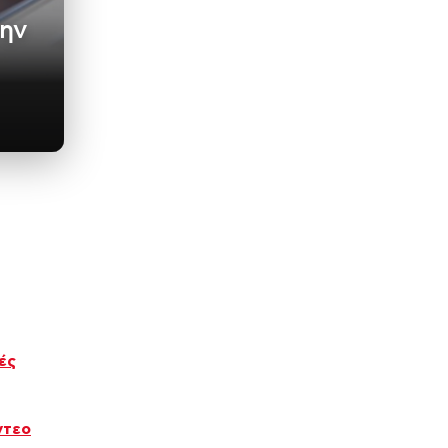
την
ές
ντεο