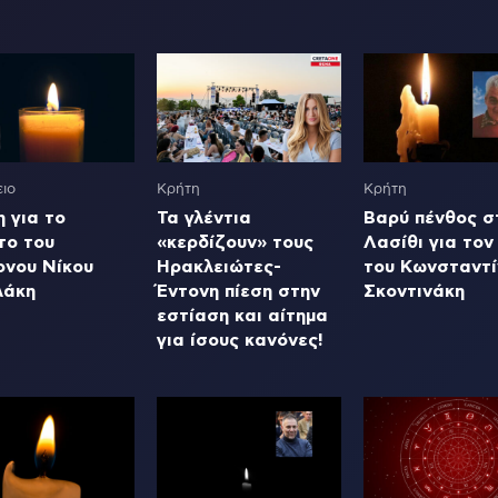
ιο
Κρήτη
Κρήτη
 για το
Τα γλέντια
Βαρύ πένθος σ
το του
«κερδίζουν» τους
Λασίθι για τον
ονου Νίκου
Ηρακλειώτες-
του Κωνσταντί
λάκη
Έντονη πίεση στην
Σκοντινάκη
εστίαση και αίτημα
για ίσους κανόνες!