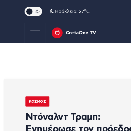
o
Ηράκλειο: 27
C
CretaOne TV
ΚΌΣΜΟΣ
Ντόναλντ Τραμπ:
Ενημέρωσε τον πρόεδρ