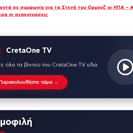
Κοντά σε συμφωνία για τα Στενά του Ορμούζ οι ΗΠΑ – 
ερα οι ανακοινώσεις
CretaOne TV
τε όλα τα βίντεο του CretaOne TV εδώ
Παρακολουθήστε τώρα →
μοφιλή