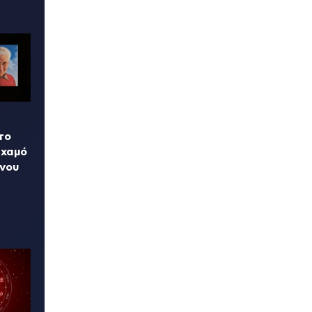
το
 χαμό
νου