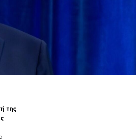
γή της
υς
ο