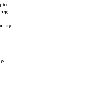
μία
 της
ου της
ην