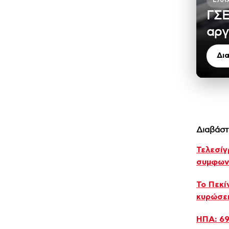
ΕΛΛ
ΓΣΕ
αργ
Δι
Διαβάστ
Τελεσίγ
συμφωνί
Το Πεκί
κυρώσε
ΗΠΑ: 69