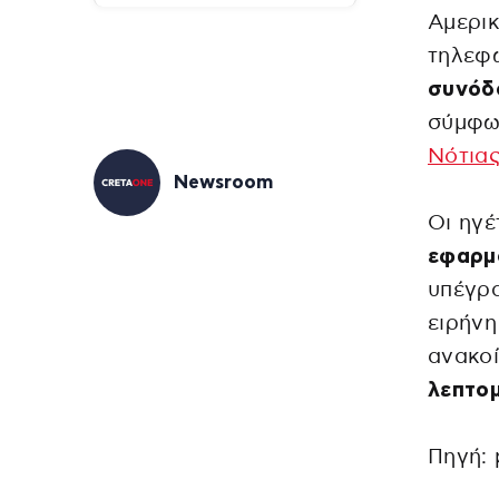
Αμερι
τηλεφω
συνόδ
σύμφω
Νότιας
Newsroom
Οι ηγέ
εφαρμ
υπέγρα
ειρήνη
ανακο
λεπτομ
Πηγή: 