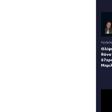
Ηράκλε
Θλίψη
θάνα
67χρ
Μπρι