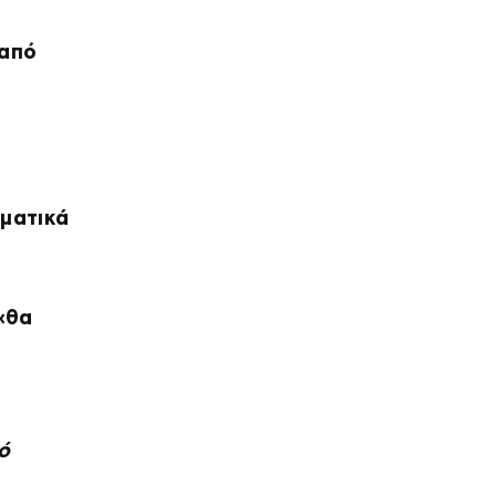
από
ματικά
«θα
ό