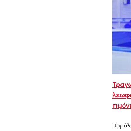
Τραγω
λεωφο
τιμόν
Παράλ