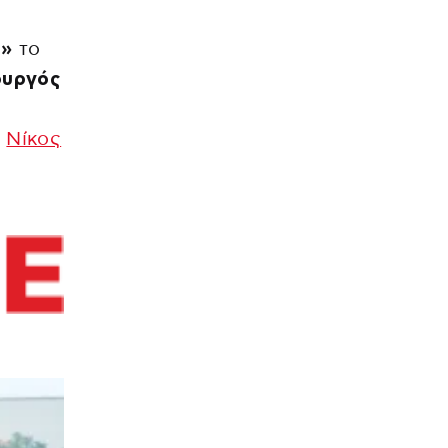
ό»
το
ουργός
ο
Νίκος