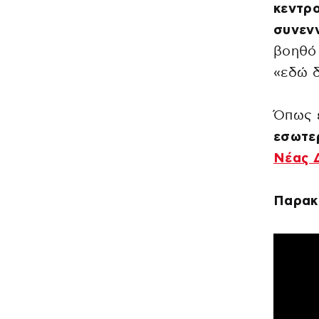
κεντρ
συνεν
βοηθό 
«εδώ δ
Όπως 
εσωτερ
Νέας 
Παρακ