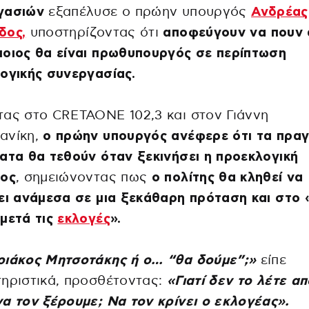
γασιών
εξαπέλυσε ο πρώην υπουργός
Ανδρέας
δος,
υποστηρίζοντας ότι
αποφεύγουν να πουν 
οιος θα είναι πρωθυπουργός σε περίπτωση
ογικής συνεργασίας.
ας στο CRETAONE 102,3 και στον Γιάννη
ανίκη,
ο πρώην υπουργός ανέφερε ότι τα πραγ
ατα θα τεθούν όταν ξεκινήσει η προεκλογική
δος
, σημειώνοντας πως
ο πολίτης θα κληθεί να
ει ανάμεσα σε μια ξεκάθαρη πρόταση και στο 
μετά τις
εκλογές
».
ριάκος Μητσοτάκης ή ο… “θα δούμε”;»
είπε
ηριστικά, προσθέτοντας:
«Γιατί δεν το λέτε απ
α τον ξέρουμε; Να τον κρίνει ο εκλογέας».