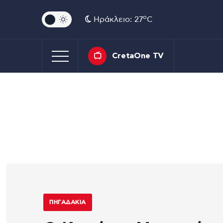
o
Ηράκλειο: 27
C
CretaOne TV
ΠΗΓΑΔΆΚΙΑ