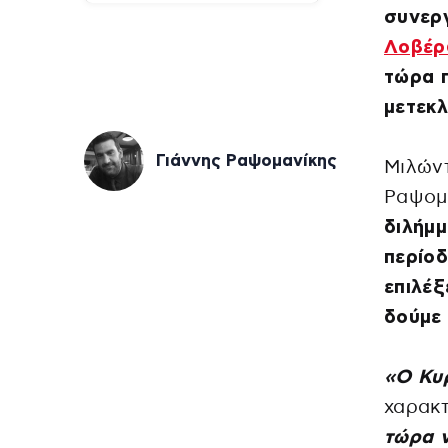
συνερ
Λοβέρ
τώρα π
μετεκλ
Γιάννης Ραψομανίκης
Μιλώντ
Ραψομ
διλήμμ
περίο
επιλέξ
δούμε 
«Ο Κυ
χαρακτ
τώρα ν