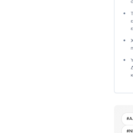
#Α
#Ν