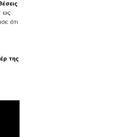
θέσεις
ν ως
σε ότι
έρ της