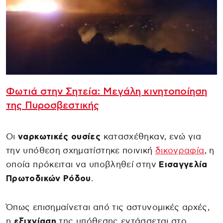
Φωτιά στην Σητεία: Μεγάλη κινητοποίηση
της Πυροσβεστικής
Οι
ναρκωτικές ουσίες
κατασχέθηκαν, ενώ για
την υπόθεση σχηματίστηκε ποινική
δικογραφία
, η
οποία πρόκειται να υποβληθεί στην
Εισαγγελία
Πρωτοδικών Ρόδου
.
Όπως επισημαίνεται από τις αστυνομικές αρχές,
η
εξιχνίαση
της υπόθεσης εντάσσεται στο