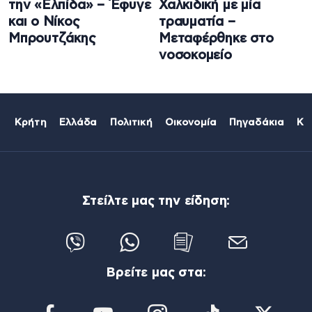
την «Ελπίδα» – Έφυγε
Χαλκιδική με μία
και ο Νίκος
τραυματία –
Μπρουτζάκης
Μεταφέρθηκε στο
νοσοκομείο
Κρήτη
Ελλάδα
Πολιτική
Οικονομία
Πηγαδάκια
Κό
Στείλτε μας την είδηση:
Βρείτε μας στα: