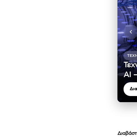
ΤΕΧ
Τεχ
ΑΙ 
Δι
Διαβάστ