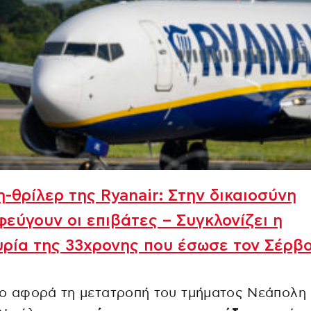
-θρίλερ της Ryanair: Στην δικαιοσύνη
εύγουν οι επιβάτες – Συγκλονίζει η
ρία της 33χρονης που έσωσε τον Σέρβ
ο αφορά τη μετατροπή του τμήματος Νεάπολη 