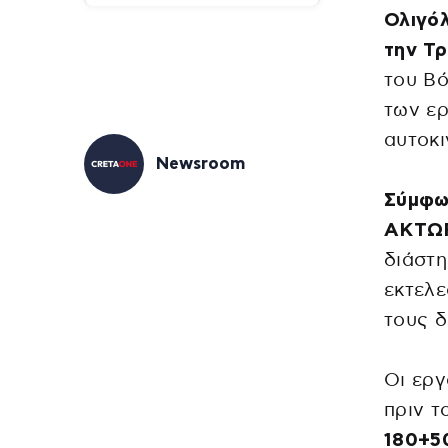
Ολιγόλ
την Τρ
του Β
των ερ
αυτοκ
Newsroom
Σύμφω
ΑΚΤΩ
διάστη
εκτελε
τους δ
Οι εργ
πριν τ
180+5