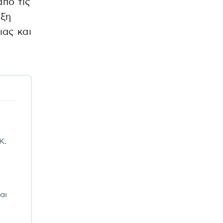
από τις
ιξη
ιας και
Κ.
αι