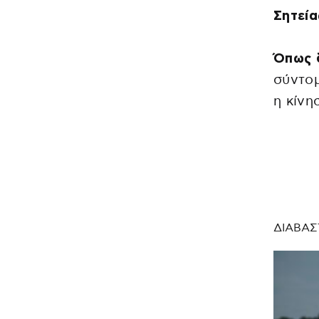
Σητεία
Όπως δ
σύντομ
η κίνη
ΔΙΑΒΑΣ