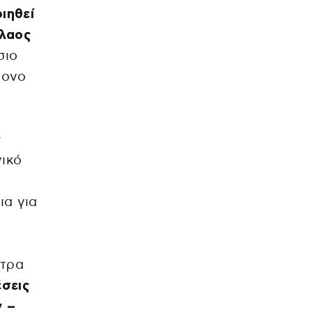
ιηθεί
όλαος
σιο
ρονο
ς
νικό
ια για
ετρα
έσεις
ν –