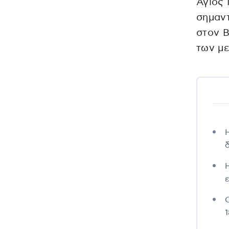
Άγιος
σημαντ
στον Β
των με
Η
Ο