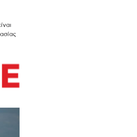
ίναι
κασίας