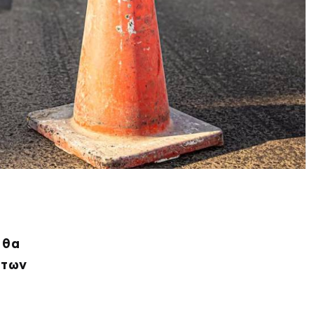
 θα
 των