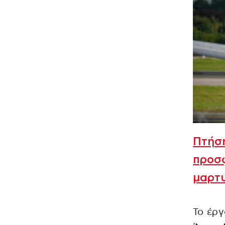
Πτήση
προσφ
μαρτυ
Το έργ