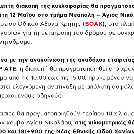
επτη διακοπή της κυκλοφορίας θα πραγματοπο
ίτη 12 Μαΐου στο τμήμα Νεάπολη – Άγιος Νικ
όρειου Οδικού Άξονα Κρήτης
(
ΒΟΑΚ
),
στο πλαί
γασιών για τη μετατροπή του δρόμου σε σύγχ
ινητόδρομο.
να με την ανακοίνωση της αναδόχου εταιρεία
Ρ ΑΤΕ
, η διακοπή θα πραγματοποιηθεί στο χρο
μα από τις 10:00 έως τις 15:00, προκειμένου να
στεί ελεγχόμενη ανατίναξη με απόλυτη ασφάλε
ιερχόμενους οδηγούς.
ασίες θα πραγματοποιηθούν περίπου 10 χιλιόμ
ον κόμβο Αγίου Νικολάου,
στις χιλιομετρικές θ
00 και 181+900 της Νέας Εθνικής Οδού Χανίω