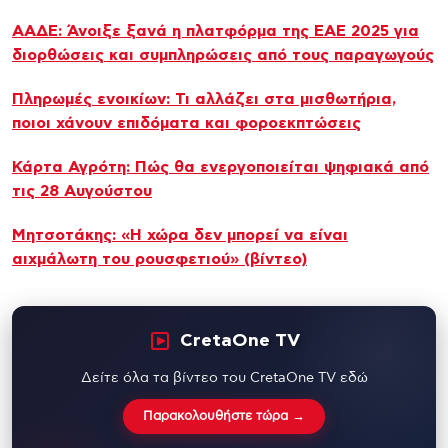
ΑΑΔΕ: Άνοιξε ξανά η πλατφόρμα της ΕΑΕ 2025 για
διορθώσεις και συμπληρώσεις από τους παραγωγούς
Πληρωμές ενοικίων: Τι αλλάζει στα μισθωτήρια,
ποιοι χάνουν επιδόματα και φοροεκπτώσεις
Κάρτα Αγρότη: Πώς θα ενεργοποιείται ψηφιακά από
τις 28 Αυγούστου
Μητσοτάκης: «Η χώρα δεν μπορεί να είναι
αιχμάλωτη του ρουσφετιού» (βίντεο)
CretaOne TV
Δείτε όλα τα βίντεο του CretaOne TV εδώ
Παρακολουθήστε τώρα →