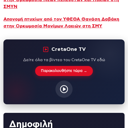
ΣΜΥΝ
Απονομή πτυχίων από τον ΥΦΕΘΑ Θανάση Δαβάκη
στην Ορκωμοσία Μονίμων Λοχιών στη ΣΜΥ
CretaOne TV
Δείτε όλα τα βίντεο του CretaOne TV εδώ
Παρακολουθήστε τώρα →
Δημοφιλή