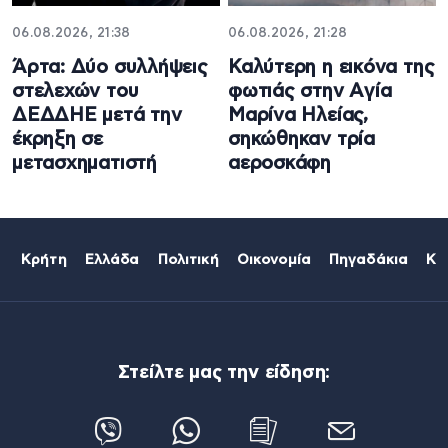
06.08.2026, 21:38
06.08.2026, 21:28
Άρτα: Δύο συλλήψεις
Καλύτερη η εικόνα της
στελεχών του
φωτιάς στην Aγία
ΔΕΔΔΗΕ μετά την
Μαρίνα Ηλείας,
έκρηξη σε
σηκώθηκαν τρία
μετασχηματιστή
αεροσκάφη
Κρήτη
Ελλάδα
Πολιτική
Οικονομία
Πηγαδάκια
Κό
Στείλτε μας την είδηση: