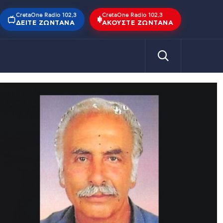
CretaOne Radio 102,3
CretaOne Radio 102,3
ΔΕΊΤΕ ΖΩΝΤΑΝΆ
ΑΚΟΎΣΤΕ ΖΩΝΤΑΝΆ