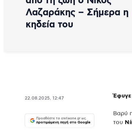
από τη ζωή ο Νίκος
Λαζαράκης – Σήμερα η
κηδεία του
Έφυγε
22.08.2025, 12:47
Βαρύ π
Προσθέστε το cretaone.gr ως
του
Νί
προτιμώμενη πηγή στο Google