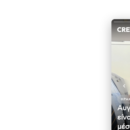
ΗΡΆ
Αυγ
είν
μέσ