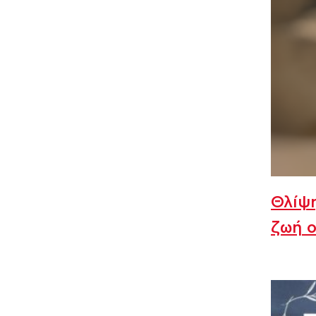
Θλίψη
ζωή ο