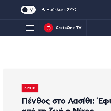
o
Ηράκλειο: 27
C
CretaOne TV
ΚΡΉΤΗ
Πένθος στο Λασίθι: Έφ