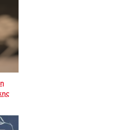
τη
κης