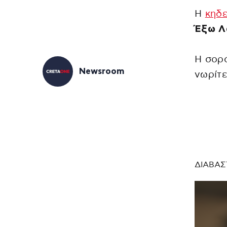
Η
κηδε
Έξω Λ
Η σορό
Newsroom
νωρίτε
ΔΙΑΒΑΣ