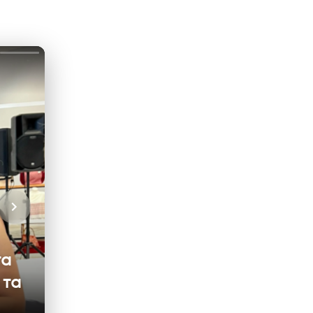
τα
 τα