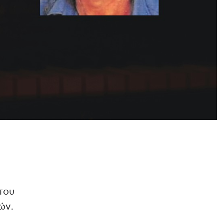
του
ών.