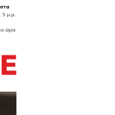
 στα
5 μ.μ.
ια ώρα