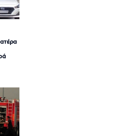
πατέρα
ρά