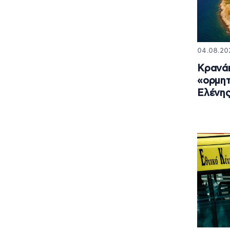
04.08.202
Κρανάη
«ορμητ
Ελένης