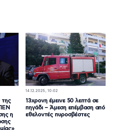
14.12.2025, 10:02
 της
13χρονη έμεινε 50 λεπτά σε
ΥΠΕΝ
πηγάδι – Άμεση επέμβαση από
σης η
εθελοντές πυροσβέστες
ωσης
ομίας»