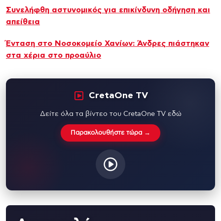
Συνελήφθη αστυνομικός για επικίνδυνη οδήγηση και
απείθεια
Ένταση στο Νοσοκομείο Χανίων: Άνδρες πιάστηκαν
στα χέρια στο προαύλιο
CretaOne TV
Δείτε όλα τα βίντεο του CretaOne TV εδώ
Παρακολουθήστε τώρα →