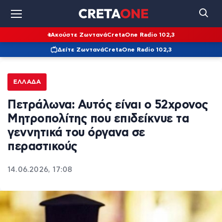
Ακούστε Ζωντανά
CretaOne Radio 102,3
Δείτε Ζωντανά
CretaOne Radio 102,3
ΕΛΛΆΔΑ
Πετράλωνα: Aυτός είναι ο 52χρονος
Μητροπολίτης που επιδείκνυε τα
γεννητικά του όργανα σε
περαστικούς
14.06.2026, 17:08