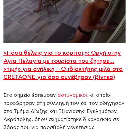
«Πόσα θέλεις για το κορίτσι;»: Οργή στην
Αγία Πελαγία με τουρίστα που ζήτησε…
«τιμή» για ανήλικη – Ο ιδιοκτήτης μιλά στο
CRETAONE για όσα συνέβησαν (βίντεο)
Στο σημείο έσπευσαν
αστυνομικοί,
οι οποίοι
προχώρησαν στη σύλληψή του και τον οδήγησαν
στο Τμήμα Δίωξης και Εξιχνίασης Εγκλημάτων
Ακρόπολης, όπου σχηματίστηκε δικογραφία σε
βάρος του για προσβολή γενετήσιας