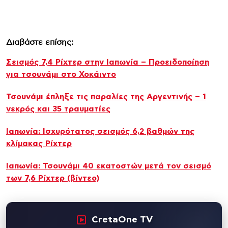
Διαβάστε επίσης:
Σεισμός 7,4 Ρίχτερ στην Ιαπωνία – Προειδοποίηση
για τσουνάμι στο Χοκάιντο
Τσουνάμι έπληξε τις παραλίες της Αργεντινής – 1
νεκρός και 35 τραυματίες
Ιαπωνία: Ισχυρότατος σεισμός 6,2 βαθμών της
κλίμακας Ρίχτερ
Ιαπωνία: Τσουνάμι 40 εκατοστών μετά τον σεισμό
των 7,6 Ρίχτερ (βίντεο)
CretaOne TV