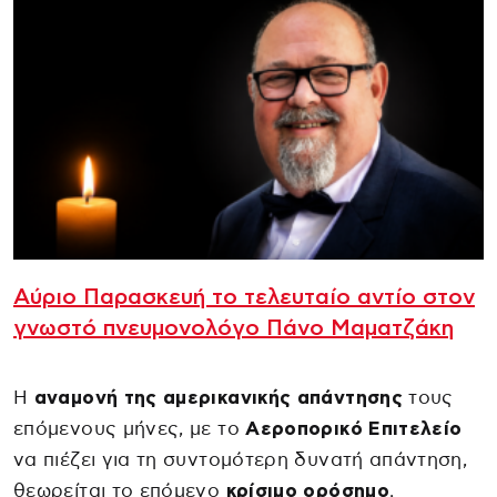
Αύριο Παρασκευή το τελευταίο αντίο στον
γνωστό πνευμονολόγο Πάνο Μαματζάκη
Η
αναμονή της αμερικανικής απάντησης
τους
επόμενους μήνες, με το
Αεροπορικό Επιτελείο
να πιέζει για τη συντομότερη δυνατή απάντηση,
θεωρείται το επόμενο
κρίσιμο ορόσημο
.