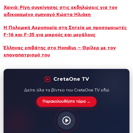
Χανιά: Ρίγη συγκίνησης στις εκδηλώσεις για τον
αδικοχαμένο σμηναγό Κώστα Ηλιάκη
Η Πολεμική Αεροπορία στη Σητεία με προσομοιωτές
F-16 και F-35 για μικρούς και μεγάλους
Έλληνας επιβάτης στο Hondius – Θρίλερ με τον
επαναπατρισμό του
CretaOne TV
Δείτε όλα τα βίντεο του CretaOne TV εδώ
Παρακολουθήστε τώρα →