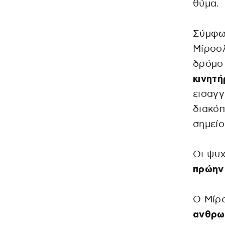
θύμα.
Σύμφων
Μίροσ
δρόμο 
κινητή
εισαγγ
διακόπ
σημείο
Οι ψυχ
πρώην 
Ο Μίρο
ανθρωπ