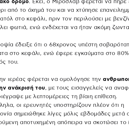
ιακό δρόμο
. Εκεί, ο Μίροσλαβ φέρεται να πήρε
ρι από το όχημά του και να χτύπησε επανειλημ
ατόλ στο κεφάλι, πριν τον περιλούσει με βενζί
λει φωτιά, ενώ ενδέχεται να ήταν ακόμη ζωντ
οψία έδειξε ότι ο 68χρονος υπέστη σοβαρότα
τα στο κεφάλι, ενώ έφερε εγκαύματα στο 80%
ός του.
ην ιερέας φέρεται να ομολόγησε την
ανθρωπο
ην ανάκρισή του
, με τους εισαγγελείς να ανα
ριέγραψε με λεπτομέρειες τη βίαιη επίθεση.
ηλα, οι ερευνητές υποστηρίζουν πλέον ότι η
νία σημειώθηκε λίγες μόλις εβδομάδες μετά 
ύμενη αποτυχημένη απόπειρα να σκοτώσει το 