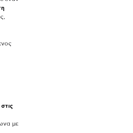
τη
ς,
ενος
 στις
ωνα με