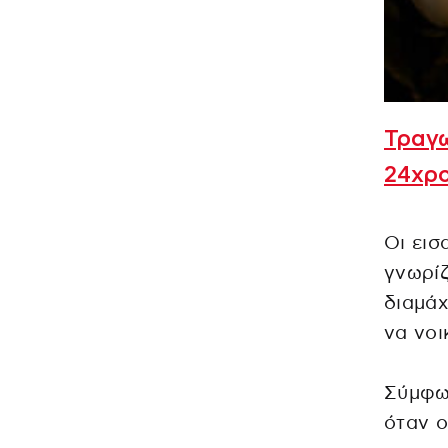
Τραγω
24χρο
Οι εισ
γνωρίζ
διαμάχ
να νοι
Σύμφων
όταν 