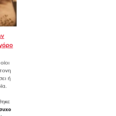
ην
ηγόρο
οίοι
ντονη
σει ή
ία.
θηκε
ήσυχο