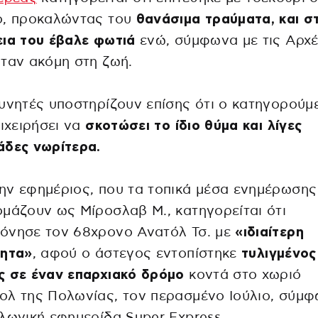
ο, προκαλώντας του
θανάσιμα τραύματα, και σ
ια του έβαλε φωτιά
ενώ, σύμφωνα με τις Αρχέ
ταν ακόμη στη ζωή.
υνητές υποστηρίζουν επίσης ότι ο κατηγορούμ
πιχειρήσει να
σκοτώσει το ίδιο θύμα και λίγες
άδες νωρίτερα.
ν εφημέριος, που τα τοπικά μέσα ενημέρωσης
μάζουν ως Μίροσλαβ Μ., κατηγορείται ότι
όνησε τον 68χρονο Ανατόλ Τσ. με
«ιδιαίτερη
τητα»
, αφού ο άστεγος εντοπίστηκε
τυλιγμένος
ς σε έναν επαρχιακό δρόμο
κοντά στο χωριό
λ της Πολωνίας, τον περασμένο Ιούλιο, σύμφ
λωνική εφημερίδα Super Express.