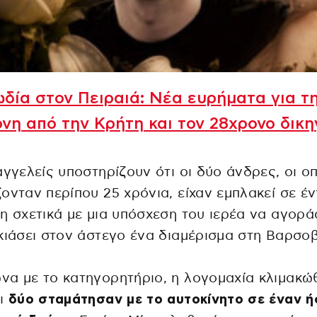
δία στον Πειραιά: Νέα ευρήματα για τ
νη από την Κρήτη και τον 28χρονο δικ
αγγελείς υποστηρίζουν ότι οι δύο άνδρες, οι οπ
ονταν περίπου 25 χρόνια, είχαν εμπλακεί σε έ
η σχετικά με μια υπόσχεση του ιερέα να αγορά
κιάσει στον άστεγο ένα διαμέρισμα στη Βαρσοβ
α με το κατηγορητήριο, η λογομαχία κλιμακώ
οι
δύο σταμάτησαν με το αυτοκίνητο σε έναν 