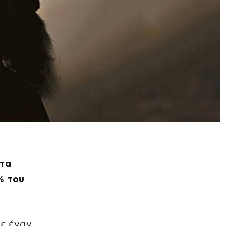
ατα
% του
σε έναν