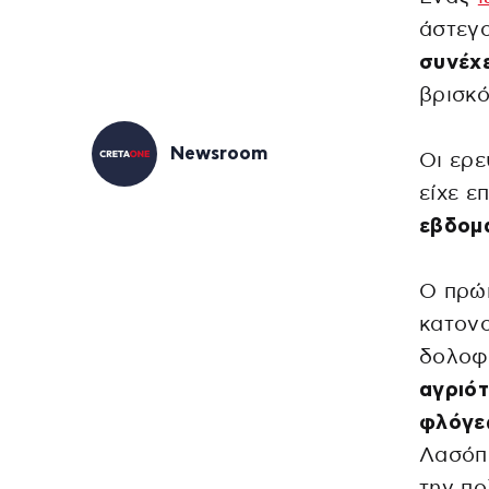
άστεγ
συνέχε
βρισκό
Newsroom
Οι ερε
είχε ε
εβδομ
Ο πρώη
κατονο
δολοφ
αγριό
φλόγε
Λασόπο
την πο