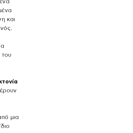
 ένα
μένα
νη και
ανός.
τα
 του
κτονία
φέρουν
από μια
ίδιο