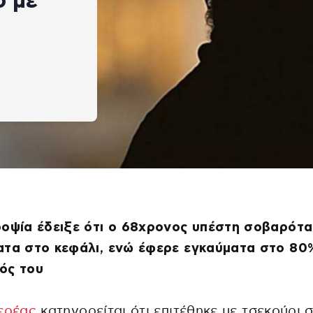
ο με
ροψία έδειξε ότι ο 68χρονος υπέστη σοβαρότ
ατα στο κεφάλι, ενώ έφερε εγκαύματα στο 80
ός του
ιερέας
κατηγορείται ότι επιτέθηκε με τσεκούρι 