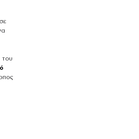
σε
να
 του
πό
κοπος