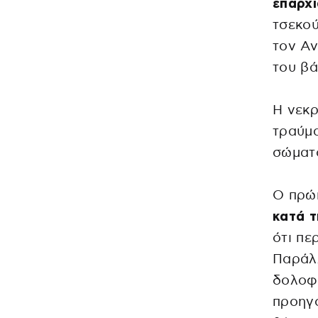
επαρχ
τσεκού
τον Αν
του βά
Η νεκρ
τραύμα
σώματ
Ο πρώ
κατά τ
ότι πε
Παράλλ
δολοφο
προηγο