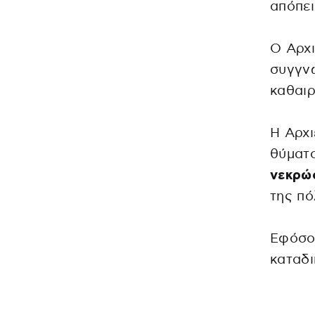
απόπει
Ο Αρχι
συγγνώ
καθαιρ
Η Αρχι
θύματ
νεκρώ
της πό
Εφόσον
καταδι