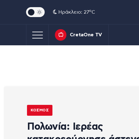
o
Ηράκλειο: 27
C
CretaOne TV
ΚΌΣΜΟΣ
Πολωνία: Ιερέας