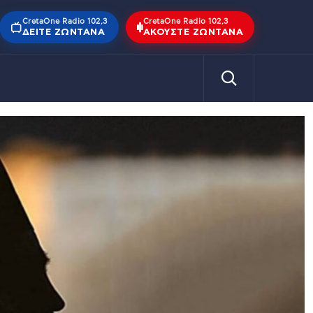
CretaOne Radio 102,3
CretaOne Radio 102,3
ΔΕΊΤΕ ΖΩΝΤΑΝΆ
ΑΚΟΎΣΤΕ ΖΩΝΤΑΝΆ