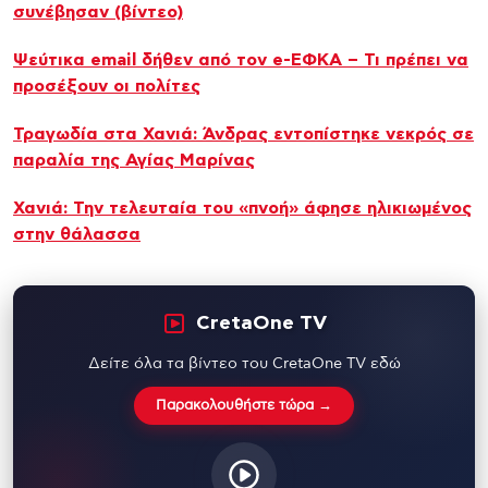
συνέβησαν (βίντεο)
Ψεύτικα email δήθεν από τον e-ΕΦΚΑ – Τι πρέπει να
προσέξουν οι πολίτες
Τραγωδία στα Χανιά: Άνδρας εντοπίστηκε νεκρός σε
παραλία της Αγίας Μαρίνας
Χανιά: Την τελευταία του «πνοή» άφησε ηλικιωμένος
στην θάλασσα
CretaOne TV
Δείτε όλα τα βίντεο του CretaOne TV εδώ
Παρακολουθήστε τώρα →