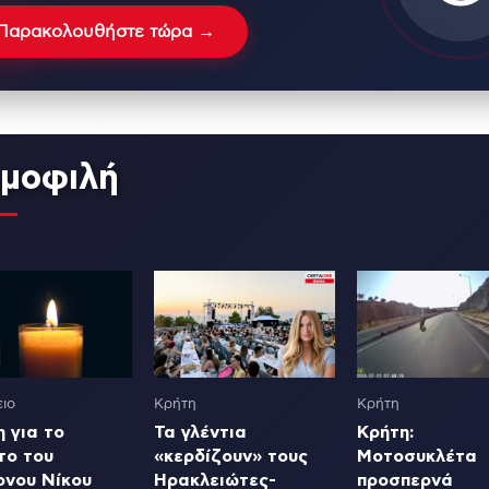
Παρακολουθήστε τώρα →
μοφιλή
ιο
Κρήτη
Κρήτη
 για το
Τα γλέντια
Κρήτη:
το του
«κερδίζουν» τους
Μοτοσυκλέτα
ονου Νίκου
Ηρακλειώτες-
προσπερνά