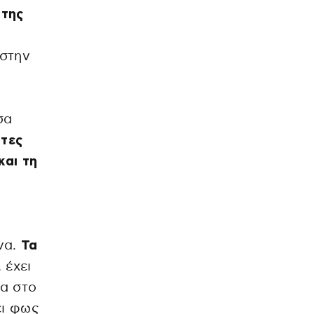
 της
 στην
σα
τες
και τη
να.
Τα
 έχει
σα στο
ει φως