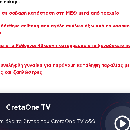
ε επίσης:
 σε σοβαρή κατάσταση στη ΜΕΘ μετά από τροχαίο
 δέχθηκε επίθεση από αγέλη σκύλων έξω από το νοσοκο
υ
α στο Ρέθυμνο: 43χρονη κατέρρευσε στο ξενοδοχείο π
ε
Συνελήφθη γυναίκα για παράνομη κατάληψη παραλίας με
ς και ξαπλώστρες
CretaOne TV
τε όλα τα βίντεο του CretaOne TV εδώ