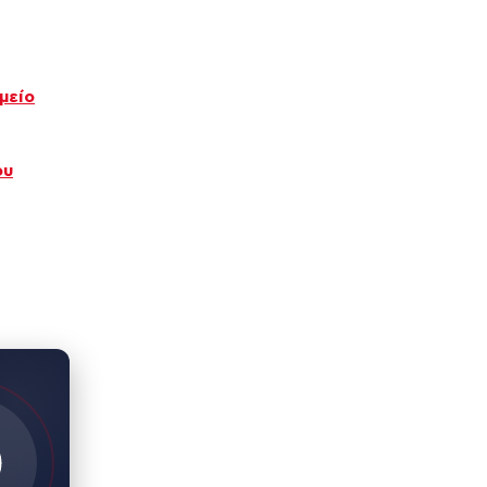
μείο
ου