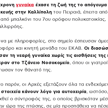
4χρονη
γυναίκα
έχασε τη ζωή της το απόγευμα
κευής στην Καλλίπολη
του Πειραιά, έπειτα από
από μπαλκόνι του 7ου ορόφου πολυκατοικίας,
αλλιρρόης.
να με πληροφορίες, στο σημείο έσπευσαν άμε
οφόρο και κινητή μονάδα του ΕΚΑΒ.
Οι διασώσ
σαν τη νεαρή γυναίκα χωρίς τις αισθήσεις της 
εραν στο Τζάνειο Νοσοκομείο
, όπου οι γιατροί
τωσαν τον θάνατό της.
ο παρόν, οι Αρχές εξετάζουν όλα τα ενδεχόμε
στοιχεία κάνουν λόγο για αυτοχειρία
, ωστόσο,
θεί ο σύντροφός της, ο οποίος βρισκόταν μέ
την ώρα της πτώσης, σε μία προσπάθεια να πέσ