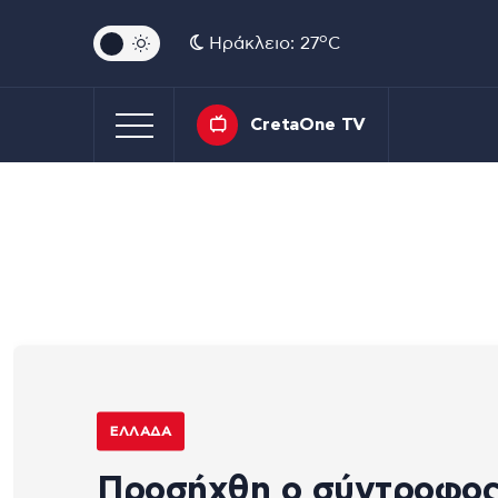
o
Ηράκλειο: 27
C
CretaOne TV
ΕΛΛΆΔΑ
Προσήχθη ο σύντροφο