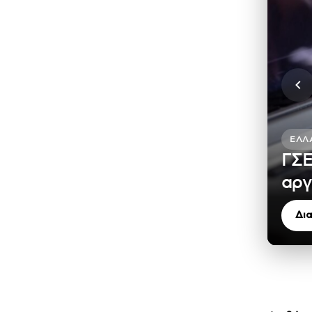
ΕΛΛ
ΓΣΕ
αργ
Δι