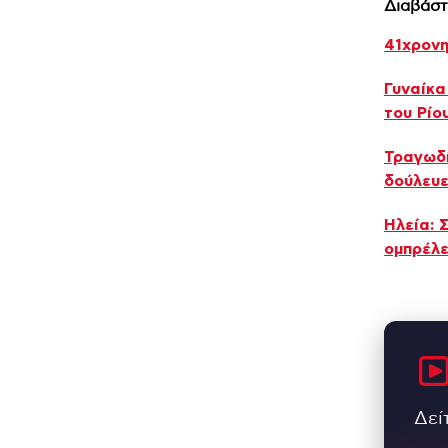
Διαβάστ
41χρονη
Γυναίκα
του Ρίο
Τραγωδί
δούλευ
Ηλεία: 
ομπρέλε
Δεί