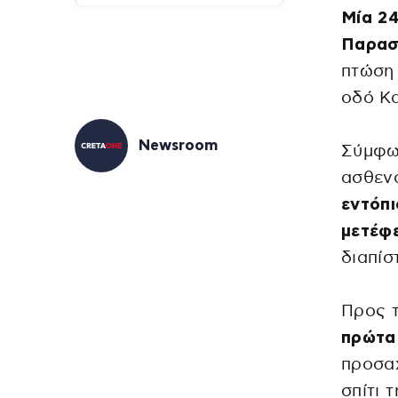
Μία 2
Παρασ
πτώση 
οδό Κ
Newsroom
Σύμφω
ασθεν
εντόπι
μετέφ
διαπίσ
Προς τ
πρώτα 
προσαχ
σπίτι 