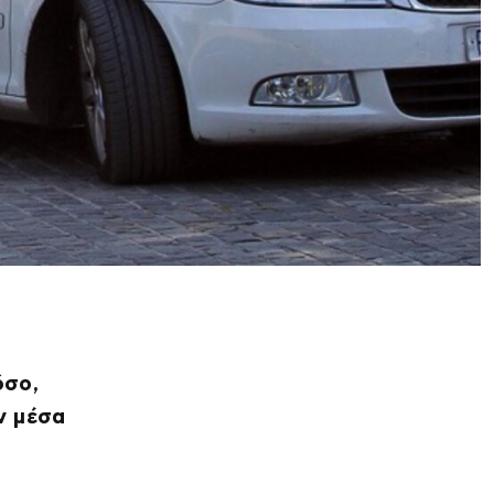
όσο,
ν μέσα