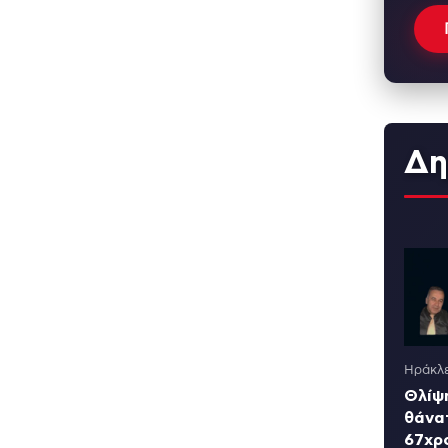
Δη
Ηράκλε
Θλίψη
θάνα
67χρ