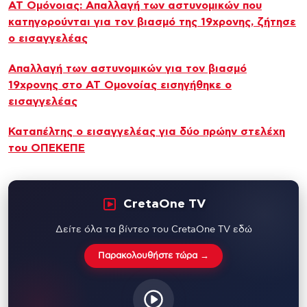
ΑΤ Ομόνοιας: Απαλλαγή των αστυνομικών που
κατηγορούνται για τον βιασμό της 19χρονης, ζήτησε
ο εισαγγελέας
Απαλλαγή των αστυνομικών για τον βιασμό
19χρονης στο ΑΤ Ομονοίας εισηγήθηκε ο
εισαγγελέας
Καταπέλτης ο εισαγγελέας για δύο πρώην στελέχη
του ΟΠΕΚΕΠΕ
CretaOne TV
Δείτε όλα τα βίντεο του CretaOne TV εδώ
Παρακολουθήστε τώρα →