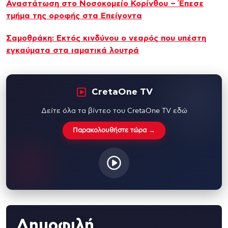
Αναστάτωση στο Νοσοκομείο Κορίνθου – Έπεσε
τμήμα της οροφής στα Επείγοντα
Σαμοθράκη: Εκτός κινδύνου ο νεαρός που υπέστη
εγκαύματα στα ιαματικά λουτρά
CretaOne TV
Δείτε όλα τα βίντεο του CretaOne TV εδώ
Παρακολουθήστε τώρα →
Δημοφιλή