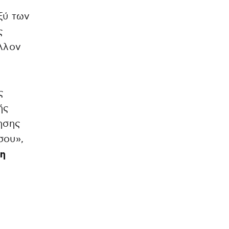
ξύ των
ς
άλλον
ς
ής
ησης
σου»,
τη