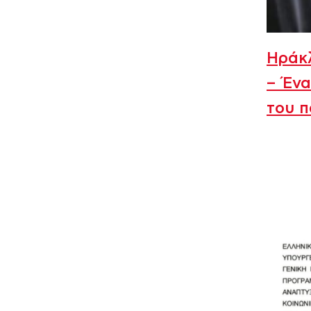
Ηράκλ
– Ένα
του π