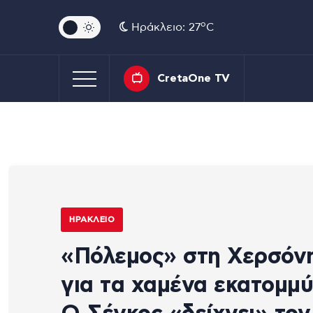
o
Ηράκλειο: 27
C
CretaOne TV
ΗΡΆΚΛΕΙΟ
«Πόλεμος» στη Χερσόν
για τα χαμένα εκατομμύ