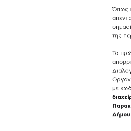
Όπως π
απεντ
σημασί
της πε
Το πρώ
απορρι
Διαλο
Οργαν
με κωδ
διαχεί
Παρακ
Δήμου