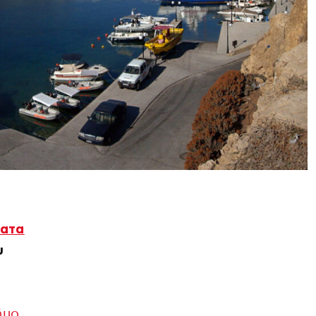
ματα
υ
ήμο