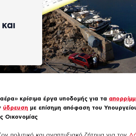
 και
αέρα» κρίσιμα έργα υποδομής για τα
απορρίμ
ν
ύδρευση
με επίσημη απόφαση του Υπουργείο
ς Οικονομίας
ζον πολιτικό και αναπτυξιακό ζήτημα για τον
Δ