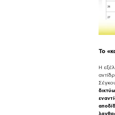
Το «κ
Η εξέλ
αντίδ
Σέγκου
δικτύω
εναντ
αποδίδ
λανθασ