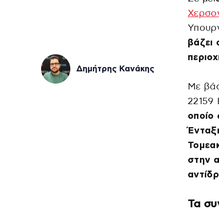
Χερσο
Υπουργ
βάζει 
περιοχ
Δημήτρης Κανάκης
Με βά
22159 
οποίο
Ένταξη
Τομεα
στην 
αντίδρ
Τα συ