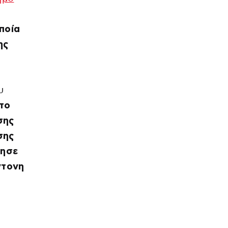
ποία
ης
υ
το
σης
σης
ρησε
ντονη