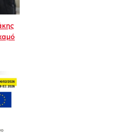
άκης
χαμό