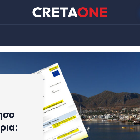
ησο
ρια: