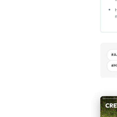
π
#Α
#Μ