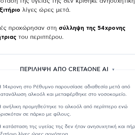
σταση της υγείας της δεν κρίθηκε ανησυχητική
ξιτήριο
λίγες ώρες μετά.
χές προχώρησαν στη
σύλληψη της 54χρονης
ήτριας
του περιπτέρου.
ΠΕΡΙΛΗΨΗ ΑΠΟ CRETAONE AI
▼
Η 14χρονη στο Ρέθυμνο παρουσίασε αδιαθεσία μετά από
κατανάλωση αλκοόλ και μεταφέρθηκε στο νοσοκομείο.
Η ανήλικη προμηθεύτηκε το αλκοόλ από περίπτερο ενώ
βρισκόταν σε πάρκο με φίλους.
Η κατάσταση της υγείας της δεν ήταν ανησυχητική και πή
εξιτήριο λίγες ώρες αργότερα.