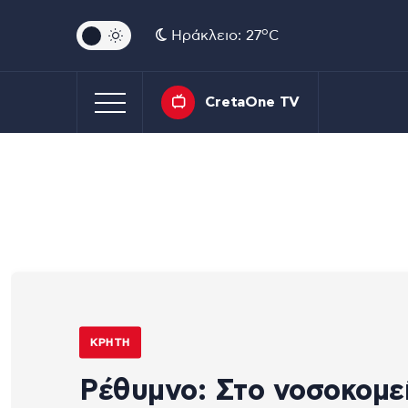
o
Ηράκλειο: 27
C
CretaOne TV
ΚΡΉΤΗ
Ρέθυμνο: Στο νοσοκομε