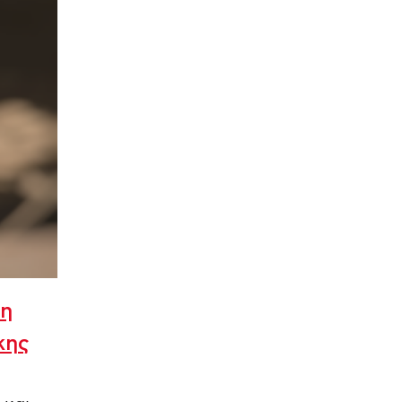
τη
κης