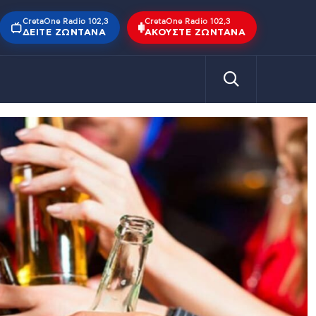
CretaOne Radio 102,3
CretaOne Radio 102,3
ΔΕΊΤΕ ΖΩΝΤΑΝΆ
ΑΚΟΎΣΤΕ ΖΩΝΤΑΝΆ