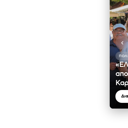
ΠΟΛΙ
«ΕΛ
απο
Καρ
Δι