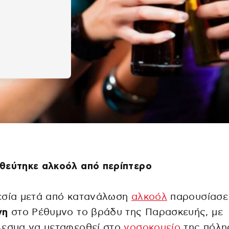
θεύτηκε αλκοόλ από περίπτερο
εσία μετά από κατανάλωση
αλκοόλ
παρουσίασε
νη
στο Ρέθυμνο το βράδυ της Παρασκευής, με
λεσμα να μεταφερθεί στο
νοσοκομείο
της πόλη