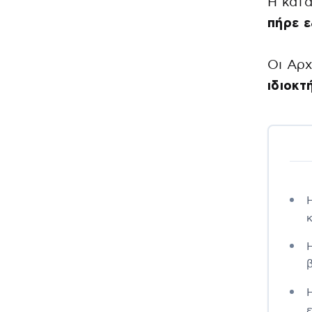
Η κατά
πήρε ε
Oι Αρ
ιδιοκτ