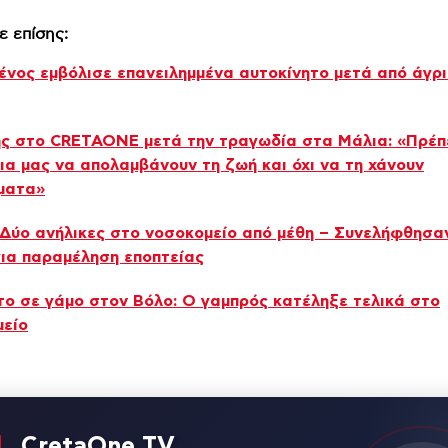
ε επίσης:
νος εμβόλισε επανειλημμένα αυτοκίνητο μετά από άγρ
ς στο CRETAONE μετά την τραγωδία στα Μάλια: «Πρέπ
ια μας να απολαμβάνουν τη ζωή και όχι να τη χάνουν
ματα»
 Δύο ανήλικες στο νοσοκομείο από μέθη – Συνελήφθησαν
για παραμέληση εποπτείας
ο σε γάμο στον Βόλο: Ο γαμπρός κατέληξε τελικά στο
μείο
CretaOne TV