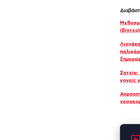
Διαβάστ
Μεθυσμέ
(βίντεο)
Λιονάκη
παλικάρ
ξημερώ
Σητεία:
γονείς 
Απρόοπτ
νοσοκο