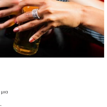
 μια
ς.