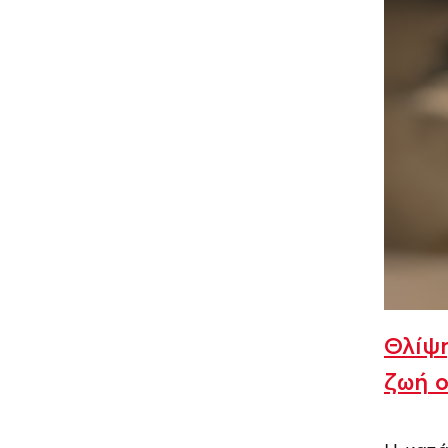
Θλίψη
ζωή ο