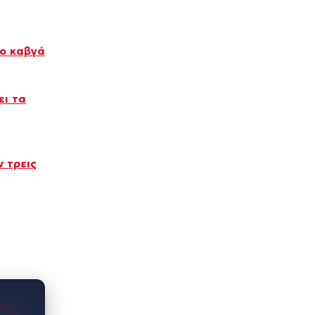
ιο καβγά
ει τα
 τρεις