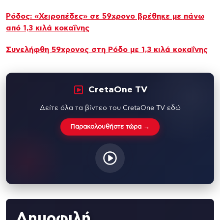
Ρόδος: «Χειροπέδες» σε 59χρονο βρέθηκε με πάνω
από 1,3 κιλά κοκαΐνης
Συνελήφθη 59χρονος στη Ρόδο με 1,3 κιλά κοκαΐνης
CretaOne TV
Δείτε όλα τα βίντεο του CretaOne TV εδώ
Παρακολουθήστε τώρα →
Δημοφιλή