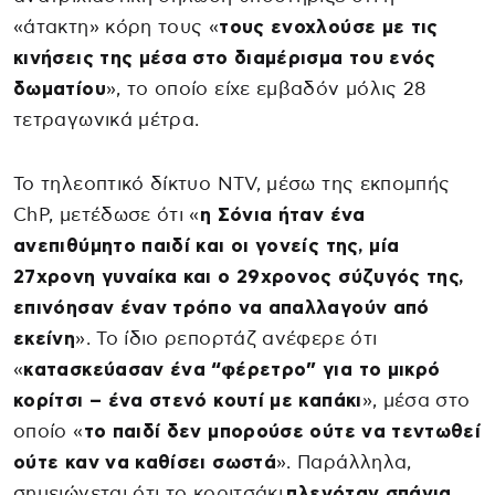
«άτακτη» κόρη τους «
τους ενοχλούσε με τις
κινήσεις της μέσα στο διαμέρισμα του ενός
δωματίου
», το οποίο είχε εμβαδόν μόλις 28
τετραγωνικά μέτρα.
Το τηλεοπτικό δίκτυο NTV, μέσω της εκπομπής
ChP, μετέδωσε ότι «
η Σόνια ήταν ένα
ανεπιθύμητο παιδί και οι γονείς της, μία
27χρονη γυναίκα και ο 29χρονος σύζυγός της,
επινόησαν έναν τρόπο να απαλλαγούν από
εκείνη
». Το ίδιο ρεπορτάζ ανέφερε ότι
«
κατασκεύασαν ένα “φέρετρο” για το μικρό
κορίτσι – ένα στενό κουτί με καπάκι
», μέσα στο
οποίο «
το παιδί δεν μπορούσε ούτε να τεντωθεί
ούτε καν να καθίσει σωστά
». Παράλληλα,
σημειώνεται ότι το κοριτσάκι
πλενόταν σπάνια,