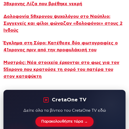
38χρονης Λίζα που βρέθηκε νεκρή
Δολοφονία 58χρονου ψυχολόγου στο Ναύπλιο:
Συγγενείς και φίλοι φώναζαν «δολοφόνοι» στους 2
Ινδούς
Έγκλημα στη Σύρο: Κατέθεσε δύο φωτογραφίες ο
41χρονος πριν από την προφυλάκισή του
Μυστράς: Νέα στοιχεία έρχονται στο φως για τον
55χρονο που κρατούσε τη σορό του πατέρα του
στον καταψύκτη
CretaOne TV
Δείτε όλα τα βίντεο του CretaOne TV εδώ
Παρακολουθήστε τώρα →