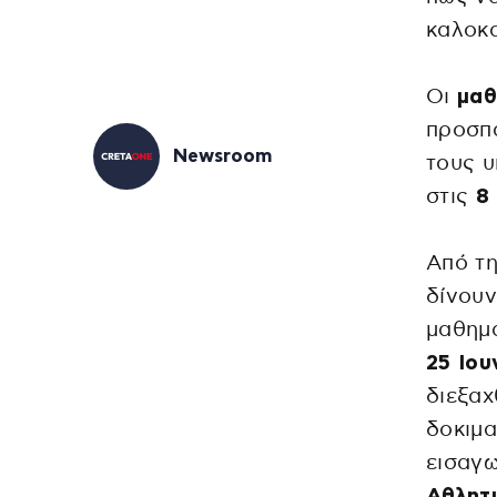
καλοκα
Οι
μαθ
προσπά
Newsroom
τους 
στις
8
Από τη
δίνουν
μαθημά
25 Ιου
διεξαχ
δοκιμα
εισαγ
Αθλητ