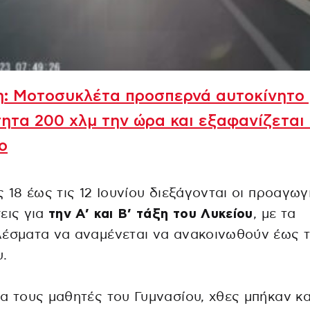
η: Μοτοσυκλέτα προσπερνά αυτοκίνητο
ητα 200 χλμ την ώρα και εξαφανίζεται 
ο
ς 18 έως τις 12 Ιουνίου διεξάγονται οι προαγωγ
εις για
την Α’ και Β’ τάξη του Λυκείου
, με τα
έσματα να αναμένεται να ανακοινωθούν έως τ
υ.
α τους μαθητές του Γυμνασίου, χθες μπήκαν κα