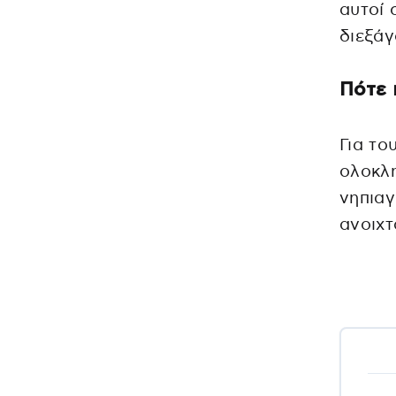
αυτοί 
διεξάγ
Πότε 
Για το
ολοκλη
νηπιαγ
ανοιχτ