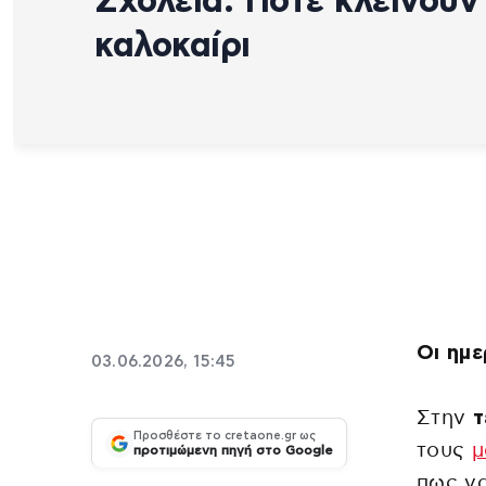
Σχολεία: Πότε κλείνουν
καλοκαίρι
Οι ημε
03.06.2026, 15:45
Στην
τ
Προσθέστε το cretaone.gr ως
τους
μ
προτιμώμενη πηγή στο Google
πως ν