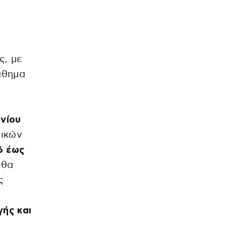
ς, με
άθημα
υνίου
δικών
6 έως
 θα
ς
ής και