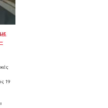
 με
–
ικές
ις 19
ι