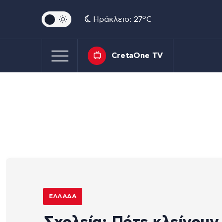
o
Ηράκλειο: 27
C
CretaOne TV
ΕΛΛΆΔΑ