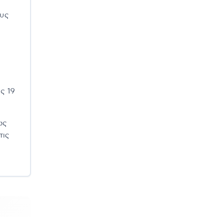
ους
ς 19
ως
τις