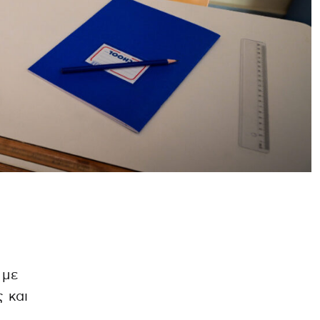
 με
 και