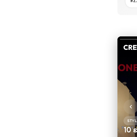
#Σ
STYL
10 