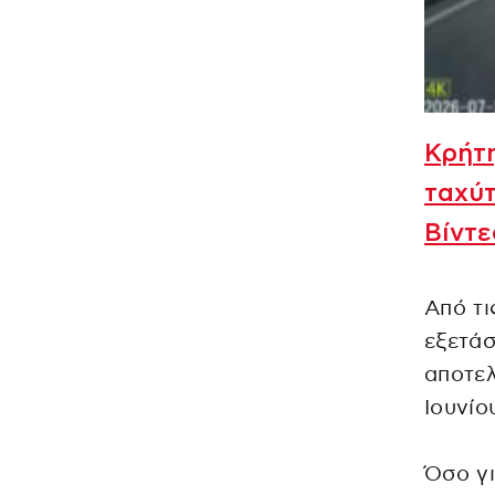
Κρήτ
ταχύτ
Βίντε
Από τι
εξετάσ
αποτελ
Ιουνίο
Όσο γι