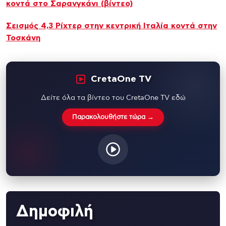
κοντά στο Σαρανγκάνι (βίντεο)
Σεισμός 4,3 Ρίχτερ στην κεντρική Ιταλία κοντά στην
Τοσκάνη
CretaOne TV
Δείτε όλα τα βίντεο του CretaOne TV εδώ
Παρακολουθήστε τώρα →
Δημοφιλή