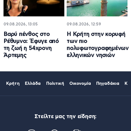
09.08.2026, 13:05
09.08.2026, 12:59
Βαρύ πένθος στο
Η Κρήτη στην κορυφή
Ρέθυμνο: Έφυγε από
των πιο
τη ζωή η 54χρονη
πολυφωτογραφημένων
Άρτεμης
ελληνικών νησιών
Κρήτη
Ελλάδα
Πολιτική
Οικονομία
Πηγαδάκια
Κό
Στείλτε μας την είδηση: